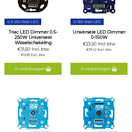
0.5-250 Watt LED
0-150 Watt LED
Triac LED Dimmer 0.5-
Universele LED Dimmer
250W Universeel
0-150W
Wisselschakeling
€23,50 Incl. btw
€15,50 Incl. btw
€19,42 Excl. btw
€12,81 Excl. btw
In winkelwagen
In winkelwagen