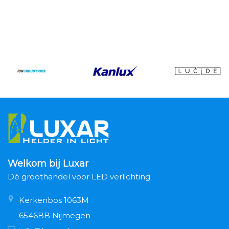
Welkom bij Luxar
Dé groothandel voor LED verlichting
Kerkenbos 1063M
6546BB Nijmegen