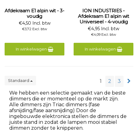
Afdekraam E1 alpin wit - 3-
ION INDUSTRIES -
voudig
Afdekraam E1 alpin wit
Universeel - 4-voudig
€4,50 Incl. btw
€4,95 Incl. btw
€3,72 Excl. btw
€4,09 Excl. btw
In winkelwagen
In winkelwagen
Standaard
1
2
3
We hebben een selectie gemaakt van de beste
dimmers die er momenteel op de markt zijn.
Alle dimmers zijn Triac dimmers (fase
afsnijding/fase aansnijding) Door de
ingebouwde elektronica stellen de dimmers de
juiste stand in zodat de lampen mooi stabiel
dimmen zonder te knipperen.