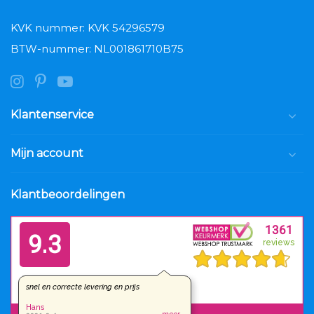
KVK nummer: KVK 54296579
BTW-nummer: NL001861710B75
Klantenservice
Mijn account
Klantbeoordelingen