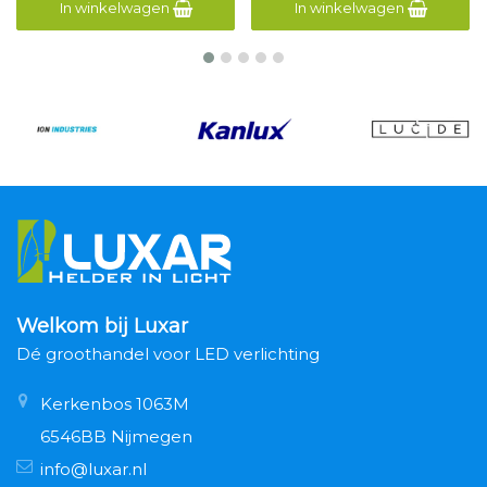
In winkelwagen
In winkelwagen
Welkom bij Luxar
Dé groothandel voor LED verlichting
Kerkenbos 1063M
6546BB Nijmegen
info@luxar.nl