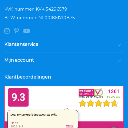
KVK nummer: KVK 54296579
BTW-nummer: NL001861710B75
Klantenservice
Mijn account
Klantbeoordelingen