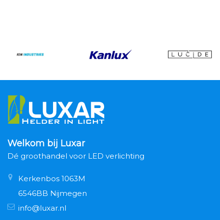
Welkom bij Luxar
Dé groothandel voor LED verlichting
Kerkenbos 1063M
6546BB Nijmegen
info@luxar.nl