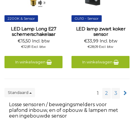
2200K & Sensor
GU10 - Sensor
LED Lamp Long E27
LED lamp zwart koker
schemerschakelaar
sensor
€15,50 Incl. btw
€33,99 Incl. btw
€12,81 Excl. btw
€28,09 Excl. btw
In winkelwagen
In winkelwagen
Standaard
1
2
3
Losse sensoren / bewegingsmelders voor
plafond inbouw, en of opbouw & lampen met
een ingebouwde sensor