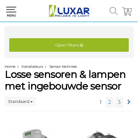
0
0
MENU
Open filters
Home
Installateurs
Sensor techniek
Losse sensoren & lampen
met ingebouwde sensor
Standaard
1
2
3