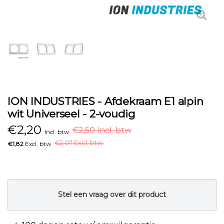
ION INDUSTRIES - Afdekraam E1 alpin
wit Universeel - 2-voudig
€
2,20
€2,50 Incl. btw
Incl. btw
€
2,07 Excl. btw.
€1,82
Excl. btw
Stel een vraag over dit product