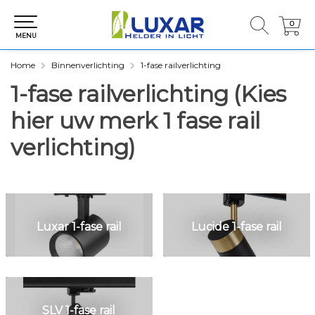
0
0
MENU
Home
Binnenverlichting
1-fase railverlichting
1-fase railverlichting (Kies
hier uw merk 1 fase rail
verlichting)
Luxar 1-fase rail
Lucide 1-fase rail
SLV 1-fase rail