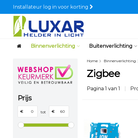
Installateur log in voor korting
Binnenverlichting
Buitenverlichting
Home
Binnenverlichting
Zigbee
Pagina 1 van 1
|
Pr
Prijs
€
€
tot