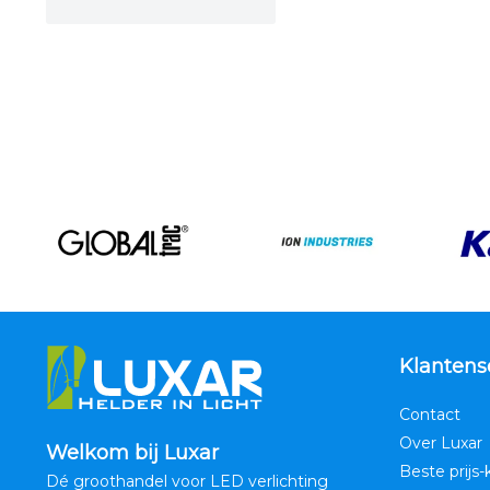
Klantens
Contact
Over Luxar
Welkom bij Luxar
Beste prijs-
Dé groothandel voor LED verlichting