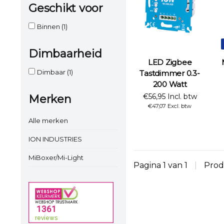
Geschikt voor
Binnen
(1)
Dimbaarheid
LED Zigbee
Dimbaar
(1)
Tastdimmer 0.3-
200 Watt
€56,95 Incl. btw
Merken
€47,07 Excl. btw
Alle merken
ION INDUSTRIES
MiBoxer/Mi-Light
Pagina 1 van 1
|
Prod