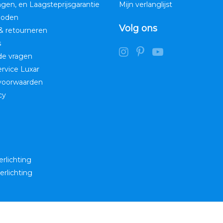
ngen, en Laagsteprijsgarantie
Mijn verlanglijst
hoden
Volg ons
& retourneren
s
de vragen
service Luxar
voorwaarden
cy
erlichting
erlichting