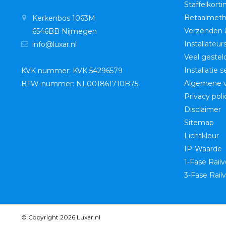
Staffelkorti
Betaalmet
Kerkenbos 1063M
Verzenden 
6546BB Nijmegen
Installateur
info@luxar.nl
Veel gestel
Installatie 
KVK nummer: KVK 54296579
Algemene 
BTW-nummer: NL001861710B75
Privacy poli
Disclaimer
Sitemap
Lichtkleur
IP-Waarde
1-Fase Railv
3-Fase Railv
© Copyright 2026 Luxar.nl