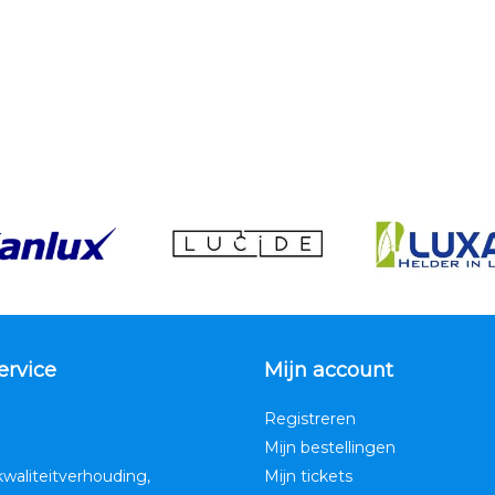
ervice
Mijn account
Registreren
Mijn bestellingen
kwaliteitverhouding,
Mijn tickets