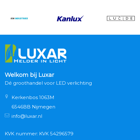
Welkom bij Luxar
Dé groothandel voor LED verlichting
Kerkenbos 1063M
6546BB Nijmegen
info@luxar.nl
KVK nummer: KVK 54296579