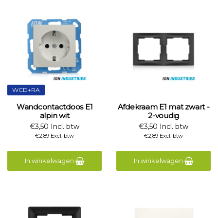
WCD+RA
Wandcontactdoos E1
Afdekraam E1 mat zwart -
alpin wit
2-voudig
€3,50 Incl. btw
€3,50 Incl. btw
€2,89 Excl. btw
€2,89 Excl. btw
In winkelwagen
In winkelwagen