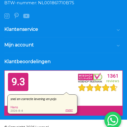
BTW-nummer: NL001861710B75
Klantenservice
Mijn account
Klantbeoordelingen
© Copyright 2026 Luxar.nl