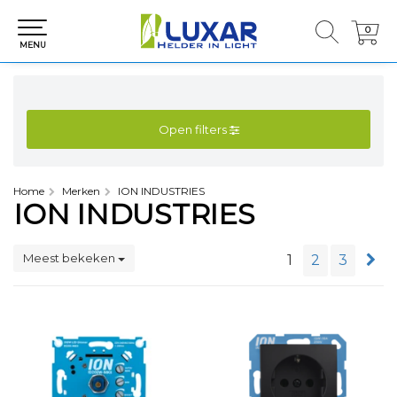
0
0
MENU
Open filters
Home
Merken
ION INDUSTRIES
ION INDUSTRIES
Meest bekeken
1
2
3