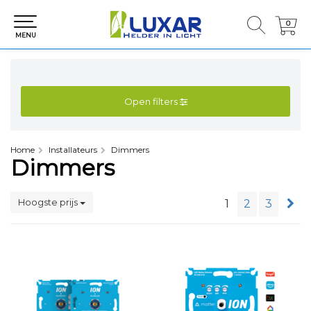
0
0
MENU
Open filters
Home
Installateurs
Dimmers
Dimmers
Hoogste prijs
1
2
3