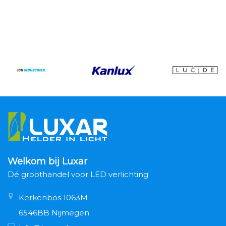
Welkom bij Luxar
Dé groothandel voor LED verlichting
Kerkenbos 1063M
6546BB Nijmegen