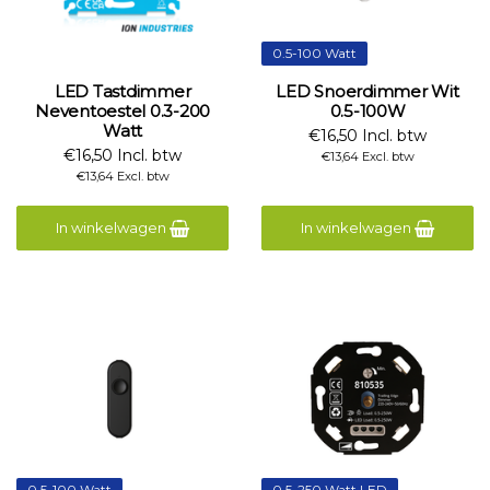
0.5-100 Watt
LED Tastdimmer
LED Snoerdimmer Wit
Neventoestel 0.3-200
0.5-100W
Watt
€16,50 Incl. btw
€16,50 Incl. btw
€13,64 Excl. btw
€13,64 Excl. btw
In winkelwagen
In winkelwagen
0.5-100 Watt
0.5-250 Watt LED