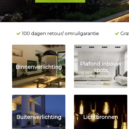
ing
100 dagen retour/ omruilgarantie
Grat
Plafond inbouw
Binnenverlichting
spots
Buitenverlichting
Lichtbronnen