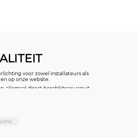
ALITEIT
rlichting voor zowel installateurs als
ggen op onze website.
n, allemaal direct beschikbaar vanuit
n we u de zekerheid van voordelige
gnlampen voor uw woning of bedrijf,
n, plafond- en wandlampen,
ots voor plafonds. Ook zijn we
ng
(476)
 buitenverlichting.
ct met ons op. Ons deskundige team