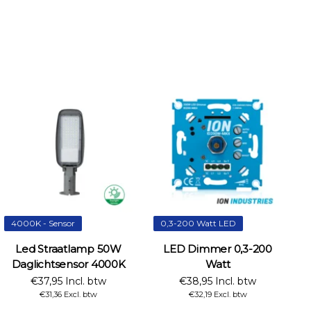
4000K - Sensor
0,3-200 Watt LED
Led Straatlamp 50W
LED Dimmer 0,3-200
Daglichtsensor 4000K
Watt
€37,95 Incl. btw
€38,95 Incl. btw
€31,36 Excl. btw
€32,19 Excl. btw