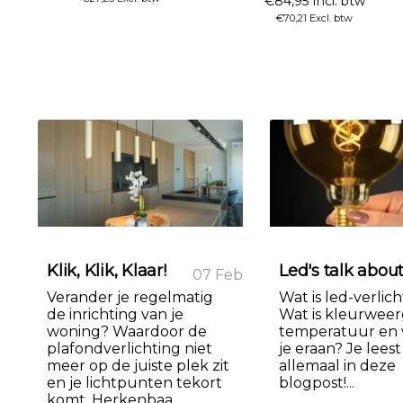
€84,95 Incl. btw
€70,21 Excl. btw
Klik, Klik, Klaar!
Led's talk about
07 Feb
Verander je regelmatig
Wat is led-verlic
de inrichting van je
Wat is kleurweer
woning? Waardoor de
temperatuur en 
plafondverlichting niet
je eraan? Je leest
meer op de juiste plek zit
allemaal in deze
en je lichtpunten tekort
blogpost!...
komt. Herkenbaa...