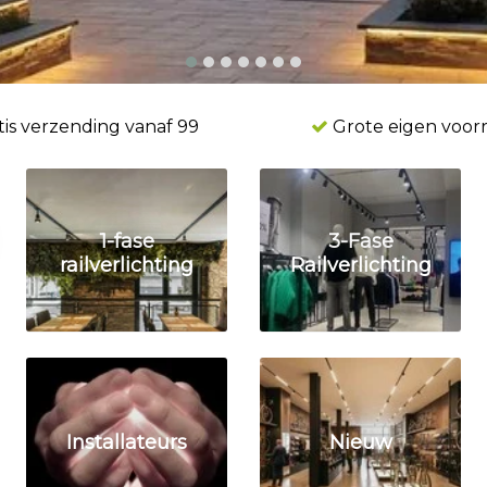
is verzending vanaf 99
Grote eigen voor
1-fase
3-Fase
railverlichting
Railverlichting
Installateurs
Nieuw