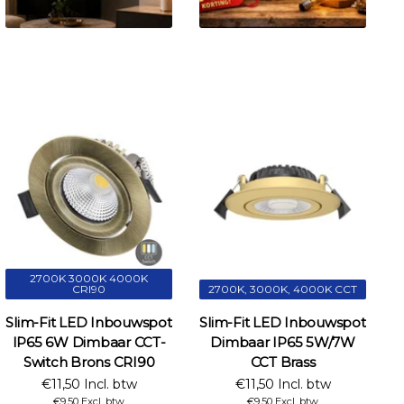
2700K 3000K 4000K
CRI90
2700K, 3000K, 4000K CCT
Slim-Fit LED Inbouwspot
Slim-Fit LED Inbouwspot
IP65 6W Dimbaar CCT-
Dimbaar IP65 5W/7W
Switch Brons CRI90
CCT Brass
€11,50 Incl. btw
€11,50 Incl. btw
€9,50 Excl. btw
€9,50 Excl. btw