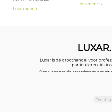
Lees meer
Lees meer
LUXAR.
Luxar is dé groothandel voor professi
particulieren. Als i
Ons uitgebreide assortiment omvat ee
onze eigen voorraad en tegen comp
Of u nu op zoek bent naar function
Luxar heeft het allemaal.
badkamerverlichting, dimbare 
Trending 
gespecialiseerd in
Heeft u behoefte aan projectverli