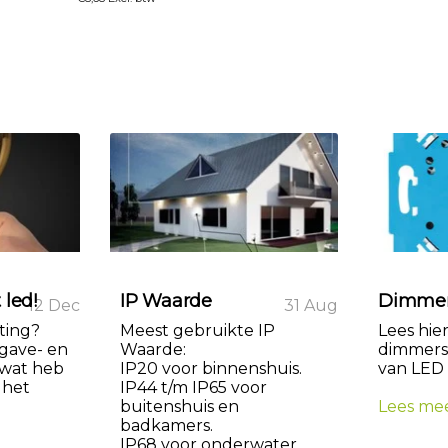
 led!
IP Waarde
Dimmen
12 Dec
31 Aug
hting?
Meest gebruikte IP
Lees hier
gave- en
Waarde:
dimmers
wat heb
IP20 voor binnenshuis.
van LED v
 het
IP44 t/m IP65 voor
buitenshuis en
Lees me
badkamers.
IP68 voor onderwater....