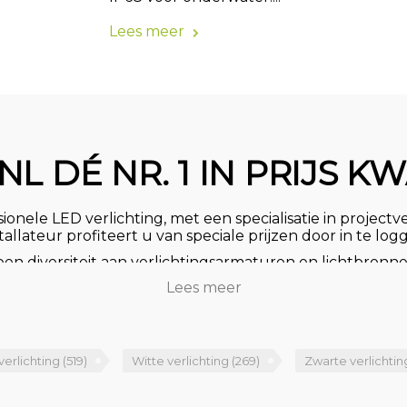
Lees meer
NL DÉ NR. 1 IN PRIJS KW
onele LED verlichting, met een specialisatie in projectve
nstallateur profiteert u van speciale prijzen door in te lo
n diversiteit aan verlichtingsarmaturen en lichtbronne
etitieve prijzen. Met onze laagste prijsgarantie biede
Lees meer
aanschaf van verlichtingsproducten.
ele basisverlichting of naar prachtig vormgegeven desi
 Ontdek onze hoogwaardige LED verlichting, hanglampe
LED lampen, en een uitgebreid assortiment aan inbouwsp
verlichting
(519)
Witte verlichting
(269)
Zwarte verlichti
 winkelverlichting, railverlichting, kantoorverlichting en
chting of een professioneel lichtplan? Neem dan conta