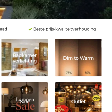
raad
Beste prijs-kwaliteitverhouding
1
Badkamer
Dim to Warm
verlichting
Sale
Outlet