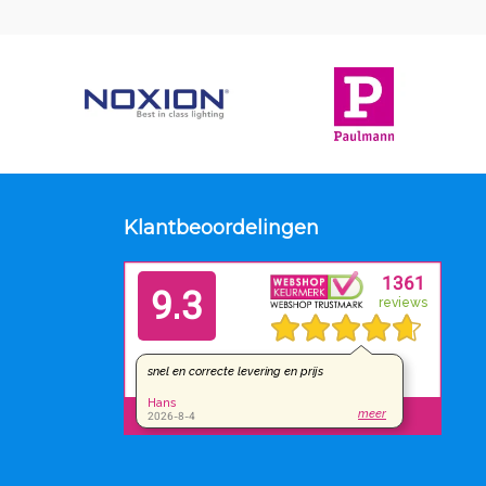
erlichtingsbehoeften.
Klantbeoordelingen