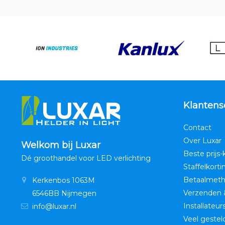
staat klaar om u te 
Klantens
Contact
Over Luxar
Welkom bij Luxar
Beste prijs-
Dé groothandel voor LED verlichting
Staffelkorti
Betaalmet
Kerkenbos 1063M
Verzenden 
6546BB Nijmegen
Installateur
info@luxar.nl
Veel gestel