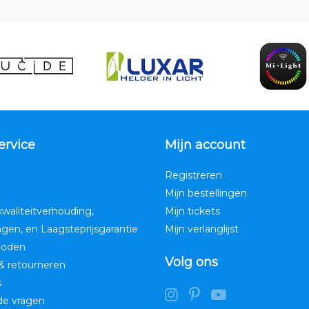
adviseren bij het maken van de juiste keuze voor al uw v
ervice
Mijn account
Registreren
Mijn bestellingen
kwaliteitverhouding,
Mijn tickets
ngen, en Laagsteprijsgarantie
Mijn verlanglijst
hoden
Volg ons
& retourneren
s
de vragen