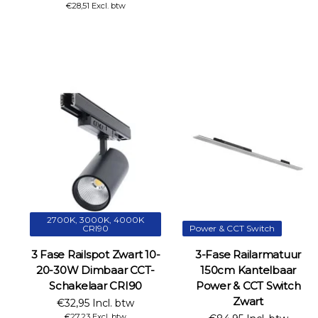
€28,51 Excl. btw
2700K, 3000K, 4000K
CRI90
Power & CCT Switch
3 Fase Railspot Zwart 10-
3-Fase Railarmatuur
20-30W Dimbaar CCT-
150cm Kantelbaar
Schakelaar CRI90
Power & CCT Switch
Zwart
€32,95 Incl. btw
€27,23 Excl. btw