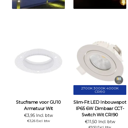
2700K 3000K 4000K
CRI90
Stucframe voor GU10
Slim-Fit LED Inbouwspot
Armatuur Wit
IP65 6W Dimbaar CCT-
Switch Wit CRI90
€3,95 Incl. btw
€3,26 Excl. btw
€11,50 Incl. btw
€9,50 Excl. btw