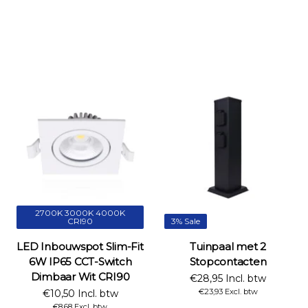
2700K 3000K 4000K
CRI90
3% Sale
LED Inbouwspot Slim-Fit
Tuinpaal met 2
6W IP65 CCT-Switch
Stopcontacten
Dimbaar Wit CRI90
€28,95 Incl. btw
€23,93 Excl. btw
€10,50 Incl. btw
€8,68 Excl. btw