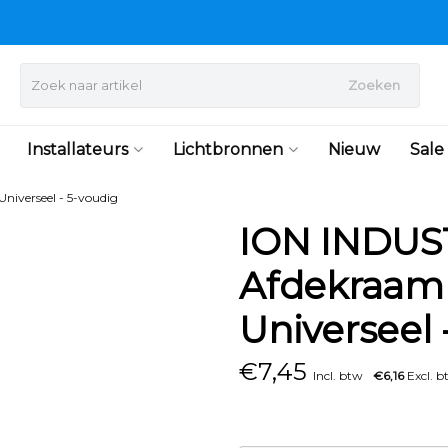
Zoeken
Installateurs
Lichtbronnen
Nieuw
Sale
niverseel - 5-voudig
ION INDUST
Afdekraam 
Universeel 
€
7,45
Incl. btw
€6,16
Excl. b