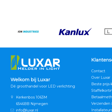
Klantens
Contact
Over Luxar
Welkom bij Luxar
Beste prijs-
Dé groothandel voor LED verlichting
Staffelkorti
Betaalmet
Kerkenbos 1063M
Verzenden 
6546BB Nijmegen
Installateur
info@luxar.nl