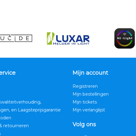
ervice
Mijn account
Registreren
Mijn bestellingen
kwaliteitverhouding,
Mijn tickets
ngen, en Laagsteprijsgarantie
Mijn verlanglijst
hoden
Volg ons
& retourneren
s