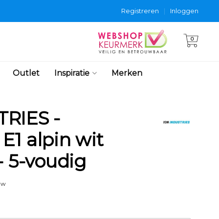
Registreren
|
Inloggen
0
Outlet
Inspiratie
Merken
RIES -
E1 alpin wit
- 5-voudig
tw