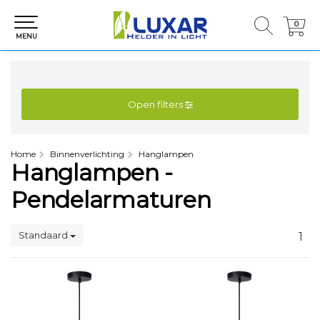
0
0
MENU
Open filters
Home
Binnenverlichting
Hanglampen
Hanglampen -
Pendelarmaturen
Standaard
1