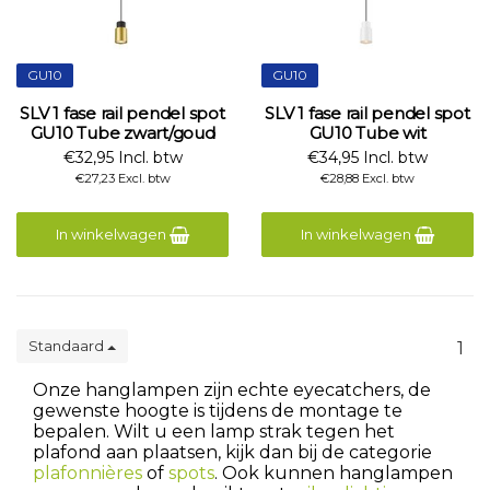
GU10
GU10
SLV 1 fase rail pendel spot
SLV 1 fase rail pendel spot
GU10 Tube zwart/goud
GU10 Tube wit
€32,95 Incl. btw
€34,95 Incl. btw
€27,23 Excl. btw
€28,88 Excl. btw
In winkelwagen
In winkelwagen
Standaard
1
Onze hanglampen zijn echte eyecatchers, de
gewenste hoogte is tijdens de montage te
bepalen. Wilt u een lamp strak tegen het
plafond aan plaatsen, kijk dan bij de categorie
plafonnières
of
spots
. Ook kunnen hanglampen