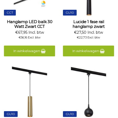
CCT
GU10
Hanglamp LED balk 30
Lucide 1 fase rail
Watt Zwart CCT
hanglamp zwart
€67,95 Incl. btw
€27,50 Incl. btw
€56,16 Excl. btw
€22,73 Excl. btw
In winkelwagen
In winkelwagen
GU10
GU10