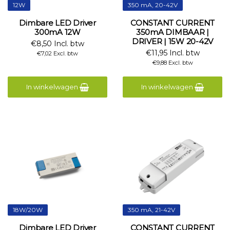
12W
350 mA, 20-42V
Dimbare LED Driver
CONSTANT CURRENT
300mA 12W
350mA DIMBAAR |
DRIVER | 15W 20-42V
€8,50 Incl. btw
€11,95 Incl. btw
€7,02 Excl. btw
€9,88 Excl. btw
In winkelwagen
In winkelwagen
18W/20W
350 mA, 21-42V
Dimbare LED Driver
CONSTANT CURRENT