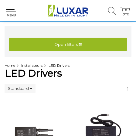
0
0
MENU
Open filters
Home
Installateurs
LED Drivers
LED Drivers
Standaard
1