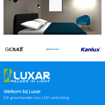
Welkom bij Luxar
Dé groothandel voor LED verlichting