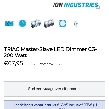
TRIAC Master-Slave LED Dimmer 0.3-
200 Watt
€
67,95
Incl. btw
€56,16
Excl. btw
Stel een vraag over dit product
Handelsprijs vanaf 2 stuks €65,95 inclusief BTW (U