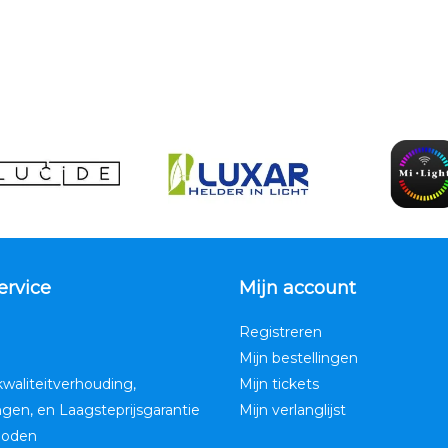
ervice
Mijn account
Registreren
Mijn bestellingen
kwaliteitverhouding,
Mijn tickets
ngen, en Laagsteprijsgarantie
Mijn verlanglijst
hoden