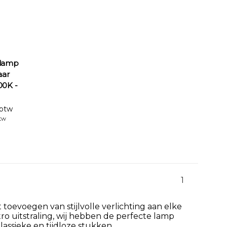
slamp
aar
0K -
 btw
btw
1
toevoegen van stijlvolle verlichting aan elke
ro uitstraling, wij hebben de perfecte lamp
lassieke en tijdloze stukken.