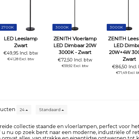
2700K
3000K
3000K
LED Leeslamp
ZENITH Vloerlamp
ZENITH Lee
Zwart
LED Dimbaar 20W
LED Dimb
3000K - Zwart
20W+4W 300
€49,95 Incl. btw
Zwart
€41,28 Excl. btw
€72,50 Incl. btw
€59,92 Excl. btw
€86,50 Incl.
€71,49 Excl. 
ucten
24
Standaard
ide collectie staande en vloerlampen, perfect voor het 
f u nu op zoek bent naar een moderne, industriële of ret
e omvat alles, van strakke en eigentijdse ontwerpen tot k