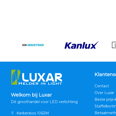
Klantens
Contact
Over Luxar
Welkom bij Luxar
Beste prijs-
Dé groothandel voor LED verlichting
Staffelkorti
Betaalmet
Kerkenbos 1063M