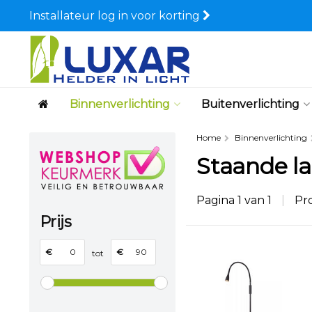
Installateur log in voor korting
Binnenverlichting
Buitenverlichting
Home
Binnenverlichting
Staande l
Pagina 1 van 1
|
Pr
Prijs
€
€
tot