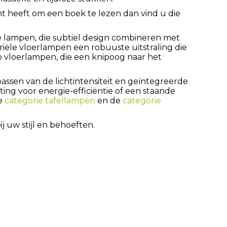
ht heeft om een boek te lezen dan vind u die
 lampen, die subtiel design combineren met
triële vloerlampen een robuuste uitstraling die
ro vloerlampen, die een knipoog naar het
assen van de lichtintensiteit en geïntegreerde
ting voor energie-efficiëntie of een staande
ze
categorie tafellampen
en de
categorie
j uw stijl en behoeften.