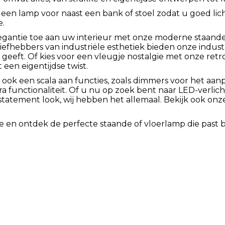
een lamp voor naast een bank of stoel zodat u goed lic
e.
egantie toe aan uw interieur met onze moderne staande
r liefhebbers van industriële esthetiek bieden onze indus
 geeft. Of kies voor een vleugje nostalgie met onze ret
een eigentijdse twist.
 ook een scala aan functies, zoals dimmers voor het aanp
a functionaliteit. Of u nu op zoek bent naar LED-verlich
tatement look, wij hebben het allemaal. Bekijk ook on
e en ontdek de perfecte staande of vloerlamp die past bi