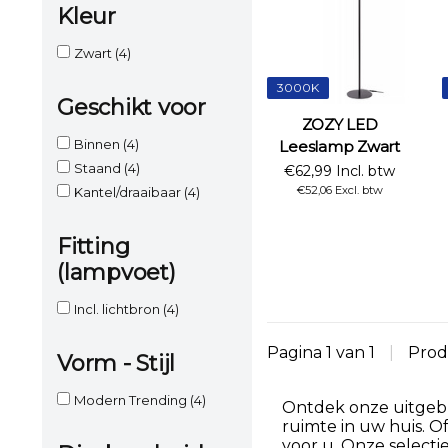
Kleur
Zwart
(4)
3000K
Geschikt voor
ZOZY LED
Binnen
(4)
Leeslamp Zwart
Staand
(4)
€62,99 Incl. btw
€52,06 Excl. btw
Kantel/draaibaar
(4)
Fitting
(lampvoet)
Incl. lichtbron
(4)
Pagina 1 van 1
|
Prod
Vorm - Stijl
Modern Trending
(4)
Ontdek onze uitgebre
ruimte in uw huis. O
voor u. Onze selecti