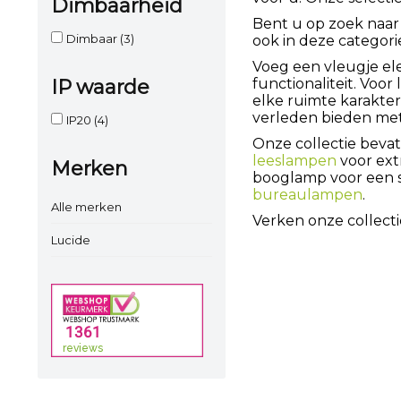
Dimbaarheid
Bent u op zoek naar 
Dimbaar
(3)
ook in deze categori
Voeg een vleugje el
IP waarde
functionaliteit. Voo
elke ruimte karakter
verleden bieden met 
IP20
(4)
Onze collectie bevat
leeslampen
voor extr
Merken
booglamp voor een s
bureaulampen
.
Alle merken
Verken onze collecti
Lucide