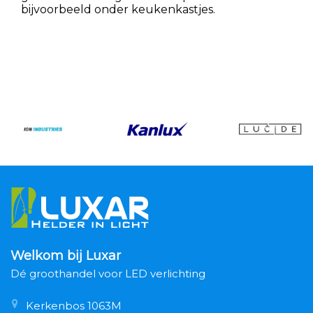
bijvoorbeeld onder keukenkastjes.
Welkom bij Luxar
Dé groothandel voor LED verlichting
Kerkenbos 1063M