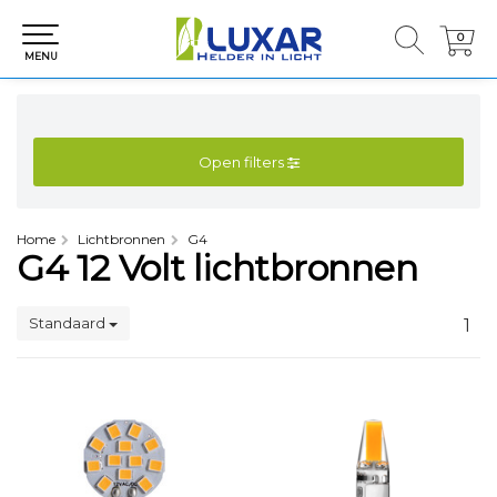
0
0
MENU
Open filters
Home
Lichtbronnen
G4
G4 12 Volt lichtbronnen
Standaard
1