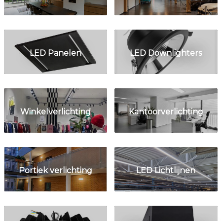
LED Panelen
LED Downlighters
Winkelverlichting
Kantoorverlichting
Portiek verlichting
LED Lichtlijnen