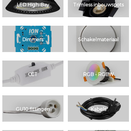
LED High-Bay
Trimless inbouwspots
Dimmers
Schakelmateriaal
CCT
RGB - RGBW
GU10 fittingen
Kabels