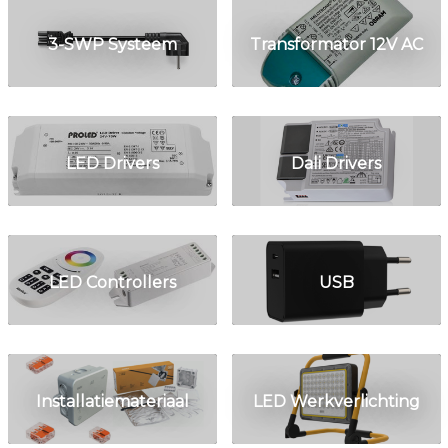
3-SWP Systeem
Transformator 12V AC
LED Drivers
Dali Drivers
LED Controllers
USB
Installatiemateriaal
LED Werkverlichting