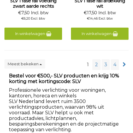
SLV 1 fase rail voeding
SLV 1 fase rail afdekking
zwart aarde rechts
wit
€7,50 Incl. btw
€17,50 Incl. btw
€6,20 Excl. btw
€14,46 Excl. btw
In winkelwagen
In winkelwagen
Meest bekeken
1
2
3
4
Bestel voor €500,- SLV producten en krijg 10%
korting met kortingscode: SLV
Professionele verlichting voor woningen,
kantoren, horeca en winkels
SLV Nederland levert ruim 3500
verlichtingsproducten, waarvan 98% uit
voorraad. Maar SLV helpt u ook met
productadvies, lichtplannen,
besparingsberekeningen en de projectmatige
toepassing van verlichting.