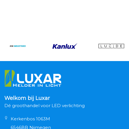
Welkom bij Luxar
Dé groothandel voor LED verlichting
Kerkenbos 1063M
6546BB Nijmegen