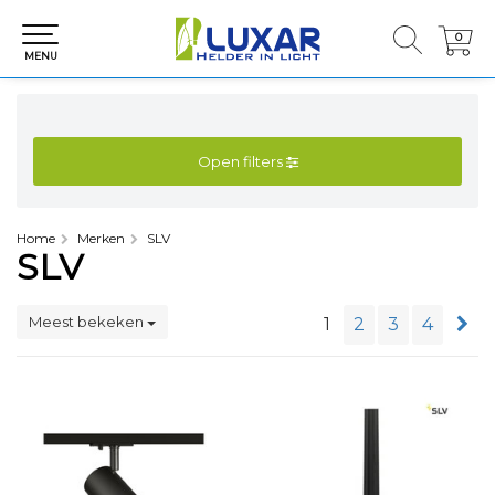
0
0
MENU
Open filters
Home
Merken
SLV
SLV
Meest bekeken
1
2
3
4