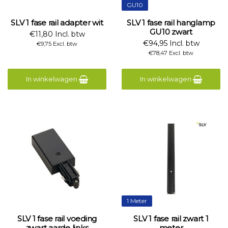
GU10
SLV 1 fase rail adapter wit
SLV 1 fase rail hanglamp
GU10 zwart
€11,80 Incl. btw
€94,95 Incl. btw
€9,75 Excl. btw
€78,47 Excl. btw
In winkelwagen
In winkelwagen
1 Meter
SLV 1 fase rail voeding
SLV 1 fase rail zwart 1
zwart aarde links
meter