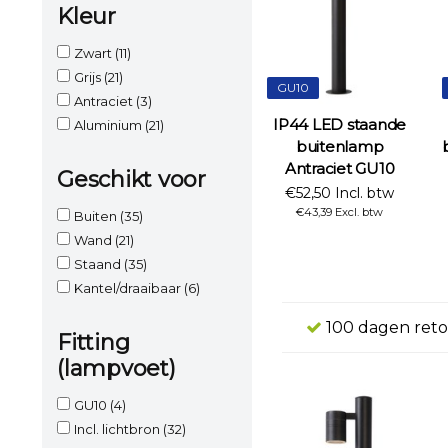
Kleur
Zwart
(11)
Grijs
(21)
GU10
Antraciet
(3)
IP44 LED staande
Aluminium
(21)
buitenlamp
Antraciet GU10
Geschikt voor
€52,50 Incl. btw
€43,39 Excl. btw
Buiten
(35)
Wand
(21)
Staand
(35)
Kantel/draaibaar
(6)
100 dagen reto
Fitting
(lampvoet)
GU10
(4)
Incl. lichtbron
(32)