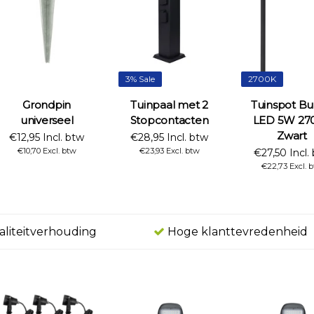
3% Sale
2700K
Grondpin
Tuinpaal met 2
Tuinspot Bu
universeel
Stopcontacten
LED 5W 27
Zwart
€12,95 Incl. btw
€28,95 Incl. btw
€10,70 Excl. btw
€23,93 Excl. btw
€27,50 Incl.
€22,73 Excl. 
aliteitverhouding
Hoge klanttevredenheid