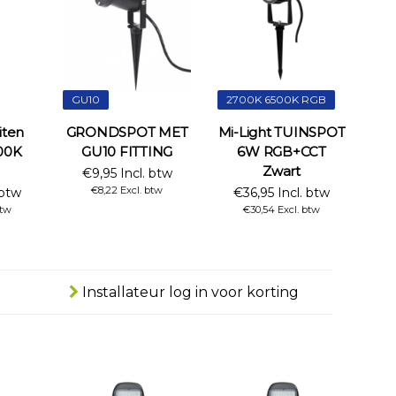
GU10
2700K 6500K RGB
iten
GRONDSPOT MET
Mi-Light TUINSPOT
00K
GU10 FITTING
6W RGB+CCT
Zwart
€9,95 Incl. btw
€8,22 Excl. btw
 btw
€36,95 Incl. btw
btw
€30,54 Excl. btw
Installateur log in voor korting