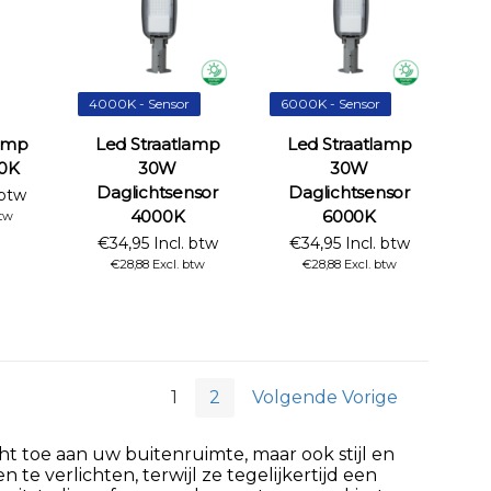
4000K - Sensor
6000K - Sensor
lamp
Led Straatlamp
Led Straatlamp
0K
30W
30W
Daglichtsensor
Daglichtsensor
 btw
4000K
6000K
btw
€34,95 Incl. btw
€34,95 Incl. btw
€28,88 Excl. btw
€28,88 Excl. btw
1
2
Volgende Vorige
t toe aan uw buitenruimte, maar ook stijl en
 te verlichten, terwijl ze tegelijkertijd een