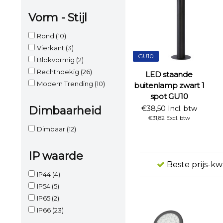
Vorm - Stijl
Rond
(10)
Vierkant
(3)
GU10
Blokvormig
(2)
Rechthoekig
(26)
LED staande
Modern Trending
(10)
buitenlamp zwart 1
spot GU10
€38,50 Incl. btw
Dimbaarheid
€31,82 Excl. btw
Dimbaar
(12)
IP waarde
Beste prijs-kw
IP44
(4)
IP54
(5)
IP65
(2)
IP66
(23)