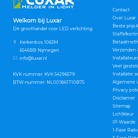
Contact
Over Luxar
Welkom bij Luxar
Beste prijs-
Dé groothandel voor LED verlichting
Staffelkorti
Betaalmet
Kerkenbos 1063M
Verzenden 
6546BB Nijmegen
Installateur
info@luxar.nl
Veel gestel
Installatie 
KVK nummer: KVK 54296579
Algemene 
BTW-nummer: NL001861710B75
Privacy poli
Disclaimer
Sitemap
Lichtkleur
IP-Waarde
1-Fase Railv