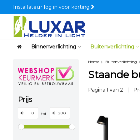
Installateur log in voor korting
Binnenverlichting
Buitenverlichting
Home
Buitenverlichting
Staande b
Pagina 1 van 2
|
Pr
Prijs
€
€
tot