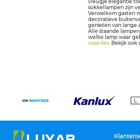
vleugje elegantie t
sokkellampen zijn ve
Verwelkom gasten m
decoratieve buitenve
genieten van lange a
Alle staande lampen 
welke lamp waar geb
waardes.
Bekijk ook
Klantens