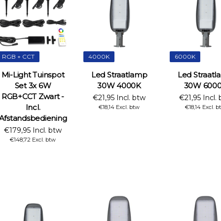
RGB + CCT
4000K
6000K
Mi-Light Tuinspot
Led Straatlamp
Led Straat
Set 3x 6W
30W 4000K
30W 600
RGB+CCT Zwart -
€21,95 Incl. btw
€21,95 Incl.
Incl.
€18,14 Excl. btw
€18,14 Excl. b
Afstandsbediening
€179,95 Incl. btw
€148,72 Excl. btw