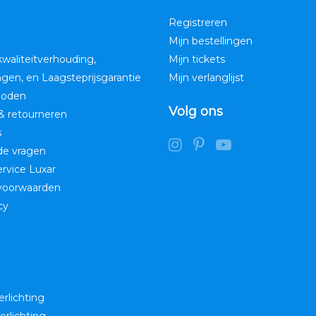
Registreren
Mijn bestellingen
kwaliteitverhouding,
Mijn tickets
ngen, en Laagsteprijsgarantie
Mijn verlanglijst
hoden
Volg ons
& retourneren
s
de vragen
service Luxar
voorwaarden
cy
erlichting