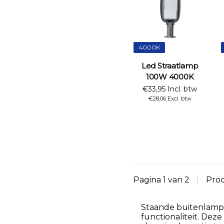
4000K
Led Straatlamp
100W 4000K
€33,95 Incl. btw
€28,06 Excl. btw
Pagina 1 van 2
|
Pro
Staande buitenlampen
functionaliteit. Deze