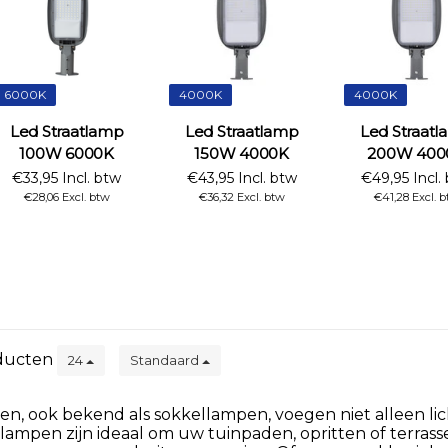
6000K
4000K
4000K
Led Straatlamp
Led Straatlamp
Led Straat
100W 6000K
150W 4000K
200W 400
€33,95 Incl. btw
€43,95 Incl. btw
€49,95 Incl.
€28,06 Excl. btw
€36,32 Excl. btw
€41,28 Excl. 
ducten
24
Standaard
, ook bekend als sokkellampen, voegen niet alleen lich
 lampen zijn ideaal om uw tuinpaden, opritten of terrassen