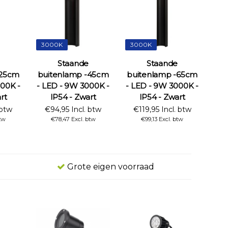
3000K
3000K
Staande
Staande
-25cm
buitenlamp -45cm
buitenlamp -65cm
000K -
- LED - 9W 3000K -
- LED - 9W 3000K -
rt
IP54 - Zwart
IP54 - Zwart
 btw
€94,95 Incl. btw
€119,95 Incl. btw
tw
€78,47 Excl. btw
€99,13 Excl. btw
Grote eigen voorraad