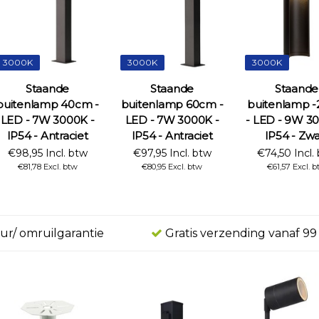
3000K
3000K
3000K
Staande
Staande
Staande
buitenlamp 40cm -
buitenlamp 60cm -
buitenlamp 
LED - 7W 3000K -
LED - 7W 3000K -
- LED - 9W 3
IP54 - Antraciet
IP54 - Antraciet
IP54 - Zwa
€98,95 Incl. btw
€97,95 Incl. btw
€74,50 Incl.
€81,78 Excl. btw
€80,95 Excl. btw
€61,57 Excl. b
ur/ omruilgarantie
Gratis verzending vanaf 99