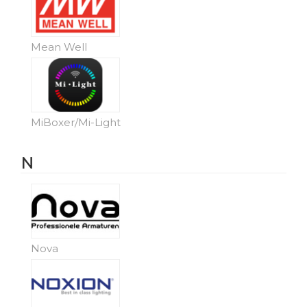
Mean Well
MiBoxer/Mi-Light
N
Nova