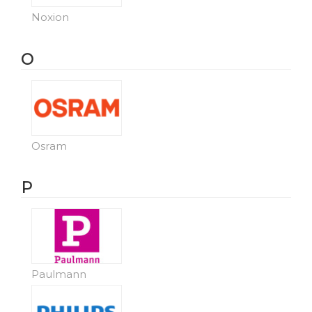
Noxion
O
Osram
P
Paulmann