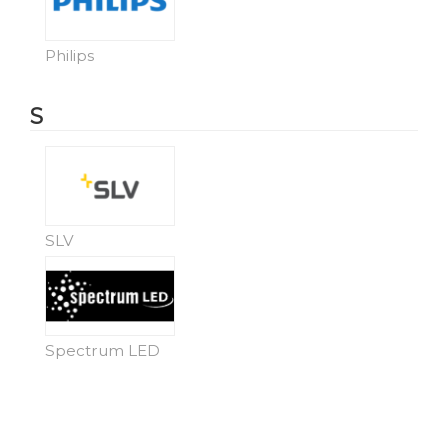
Philips
S
SLV
Spectrum LED