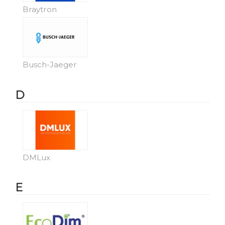
Braytron
Busch-Jaeger
D
DMLux
E