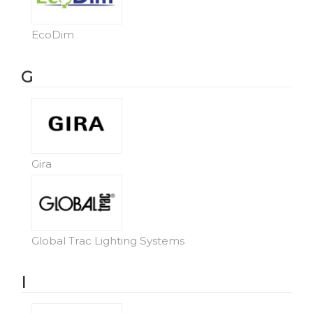
EcoDim
G
Gira
Global Trac Lighting Systems
I