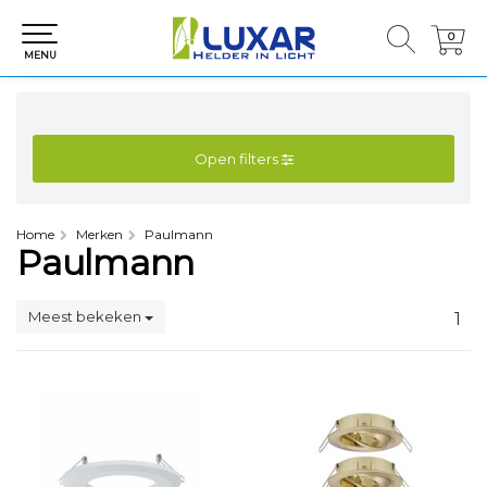
0
0
MENU
Open filters
Home
Merken
Paulmann
Paulmann
Meest bekeken
1