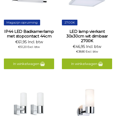
Magazijn opruiming
2700K
IP44 LED Badkamerlamp
LED lamp vierkant
met stopcontact 44cm
30x30cm wit dimbaar
2700K
€61,95 Incl. btw
€46,95 Incl. btw
€51,20 Excl. btw
€38,80 Excl. btw
In winkelwagen
In winkelwagen