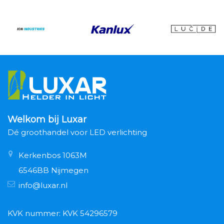
Welkom bij Luxar
Dé groothandel voor LED verlichting
Kerkenbos 1063M
6546BB Nijmegen
info@luxar.nl
KVK nummer: KVK 54296579