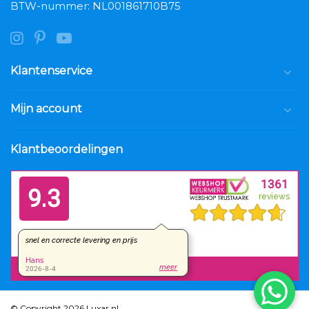
BTW-nummer: NL001861710B75
Klantenservice
Mijn account
Klantbeoordelingen
© Copyright 2026 Luxar.nl