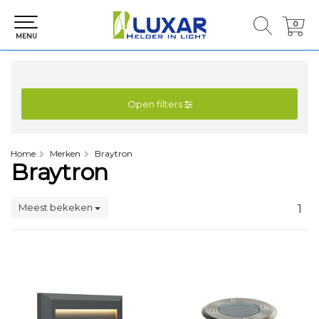
0
0
MENU
Open filters
Home
Merken
Braytron
Braytron
Meest bekeken
1