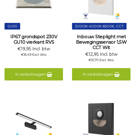
GU10
3000K 4000K 6500K, CCT
IP67 grondspot 230V
Inbouw Steplight met
GU10 vierkant RVS
Bewegingssensor 1,5W
CCT Wit
€19,95 Incl. btw
€12,95 Incl. btw
€16,49 Excl. btw
€10,70 Excl. btw
In winkelwagen
In winkelwagen