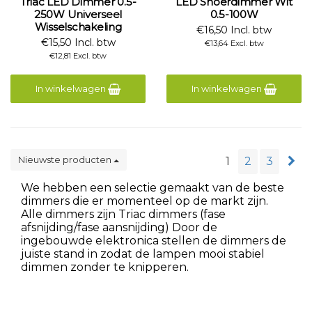
Triac LED Dimmer 0.5-
LED Snoerdimmer Wit
250W Universeel
0.5-100W
Wisselschakeling
€16,50 Incl. btw
€15,50 Incl. btw
€13,64 Excl. btw
€12,81 Excl. btw
In winkelwagen
In winkelwagen
Nieuwste producten
1
2
3
We hebben een selectie gemaakt van de beste
dimmers die er momenteel op de markt zijn.
Alle dimmers zijn Triac dimmers (fase
afsnijding/fase aansnijding) Door de
ingebouwde elektronica stellen de dimmers de
juiste stand in zodat de lampen mooi stabiel
dimmen zonder te knipperen.