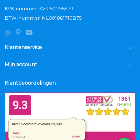
KVK nummer: KVK 54296579
BTW-nummer: NL001861710B75
Klantenservice
Mijn account
Klantbeoordelingen