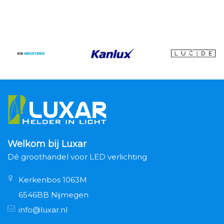
Welkom bij Luxar
Dé groothandel voor LED verlichting
Kerkenbos 1063M
6546BB Nijmegen
info@luxar.nl