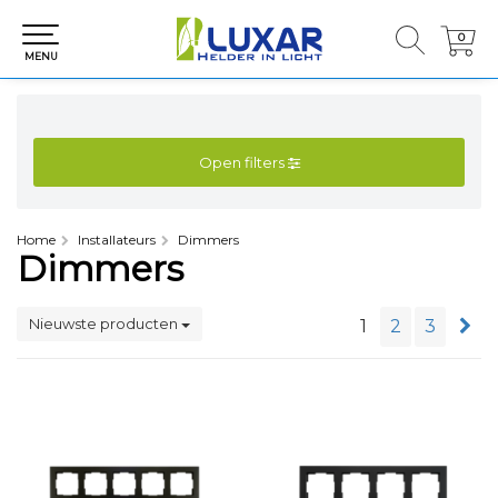
0
0
MENU
Open filters
Home
Installateurs
Dimmers
Dimmers
Nieuwste producten
1
2
3