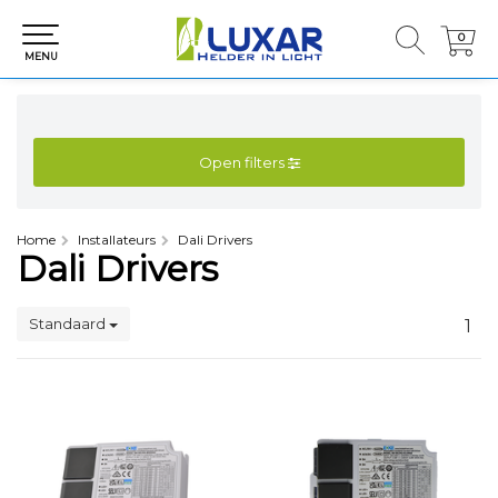
0
0
MENU
Open filters
Home
Installateurs
Dali Drivers
Dali Drivers
Standaard
1