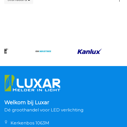
1
Welkom bij Luxar
Dé groothandel voor LED verlichting
Kerkenbos 1063M