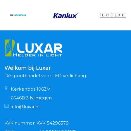
Welkom bij Luxar
Dé groothandel voor LED verlichting
Kerkenbos 1063M
6546BB Nijmegen
info@luxar.nl
KVK nummer: KVK 54296579