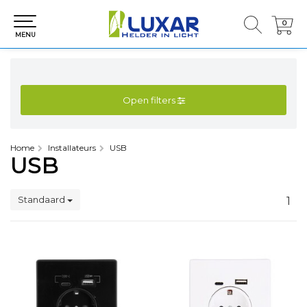
0
0
MENU
Open filters
Home
Installateurs
USB
USB
Standaard
1