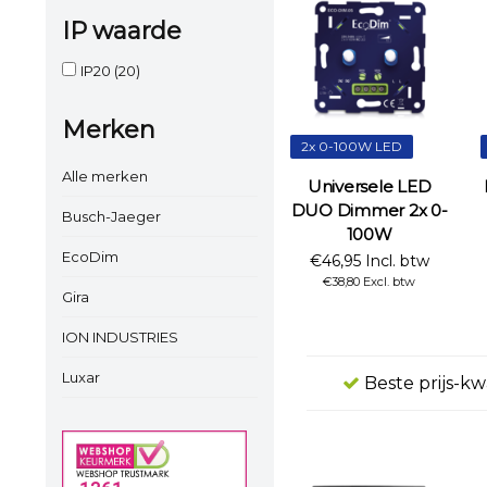
IP waarde
IP20
(20)
Merken
2x 0-100W LED
Alle merken
Universele LED
DUO Dimmer 2x 0-
Busch-Jaeger
100W
EcoDim
€46,95 Incl. btw
€38,80 Excl. btw
Gira
ION INDUSTRIES
Luxar
Beste prijs-kw