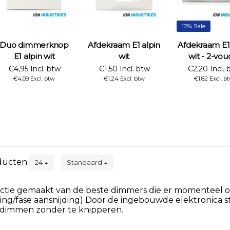
12% Sale
Duo dimmerknop
Afdekraam E1 alpin
Afdekraam E1 
E1 alpin wit
wit
wit - 2-vou
€4,95 Incl. btw
€1,50 Incl. btw
€2,20 Incl. 
€4,09 Excl. btw
€1,24 Excl. btw
€1,82 Excl. b
ducten
24
Standaard
tie gemaakt van de beste dimmers die er momenteel op d
ding/fase aansnijding) Door de ingebouwde elektronica s
 dimmen zonder te knipperen.