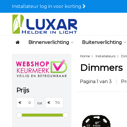
Installateur log in voor korting
Binnenverlichting
Buitenverlichting
Home
Installateurs
Di
Dimmers
Pagina 1 van 3
|
Pr
Prijs
€
€
tot