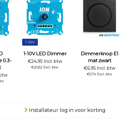
1-10V
D
1-10V LED Dimmer
Dimmerknop E1
 0.3-
mat zwart
€24,95 Incl. btw
t
€20,62 Excl. btw
€6,95 Incl. btw
€5,74 Excl. btw
 btw
btw
Installateur log in voor korting