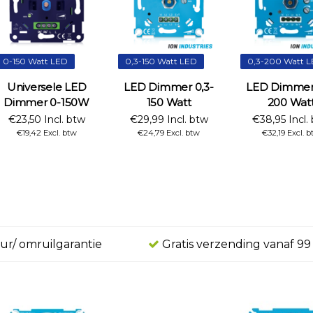
0-150 Watt LED
0,3-150 Watt LED
0,3-200 Watt 
Universele LED
LED Dimmer 0,3-
LED Dimmer 
Dimmer 0-150W
150 Watt
200 Wat
€23,50 Incl. btw
€29,99 Incl. btw
€38,95 Incl.
€19,42 Excl. btw
€24,79 Excl. btw
€32,19 Excl. b
ur/ omruilgarantie
Gratis verzending vanaf 99