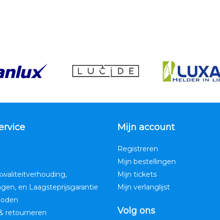
ervice
Mijn account
Registreren
Mijn bestellingen
kwaliteitverhouding,
Mijn tickets
ngen, en Laagsteprijsgarantie
Mijn verlanglijst
hoden
Volg ons
& retourneren