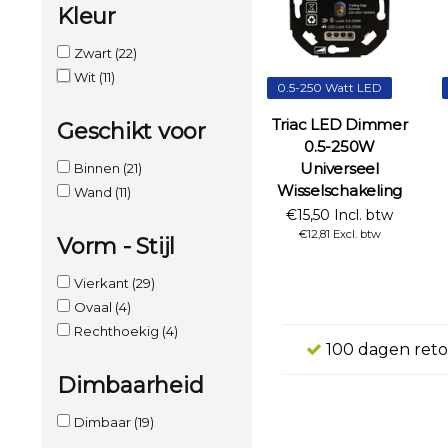
Kleur
Zwart
(22)
Wit
(11)
0.5-250 Watt LED
Triac LED Dimmer
Geschikt voor
0.5-250W
Universeel
Binnen
(21)
Wisselschakeling
Wand
(11)
€15,50 Incl. btw
€12,81 Excl. btw
Vorm - Stijl
Vierkant
(29)
Ovaal
(4)
Rechthoekig
(4)
100 dagen reto
Dimbaarheid
Dimbaar
(19)