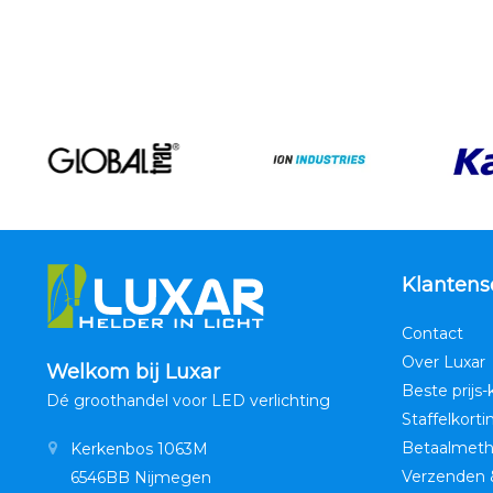
Klantens
Contact
Over Luxar
Welkom bij Luxar
Beste prijs-
Dé groothandel voor LED verlichting
Staffelkorti
Betaalmet
Kerkenbos 1063M
Verzenden 
6546BB Nijmegen