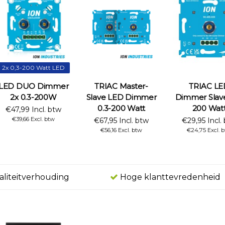
2x 0,3-200 Watt LED
LED DUO Dimmer
TRIAC Master-
TRIAC LE
2x 0.3-200W
Slave LED Dimmer
Dimmer Slave
0.3-200 Watt
200 Wat
€47,99 Incl. btw
€39,66 Excl. btw
€67,95 Incl. btw
€29,95 Incl.
€56,16 Excl. btw
€24,75 Excl. 
aliteitverhouding
Hoge klanttevredenheid