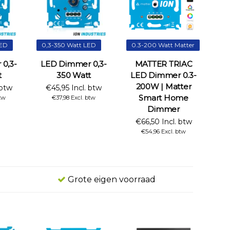
LED
0,3-350 Watt LED
0.3-200 Watt Matter
0,3-
LED Dimmer 0,3-
MATTER TRIAC
t
350 Watt
LED Dimmer 0.3-
200W | Matter
 btw
€45,95 Incl. btw
Smart Home
tw
€37,98 Excl. btw
Dimmer
€66,50 Incl. btw
€54,96 Excl. btw
Grote eigen voorraad