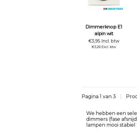
Dimmerknop E1
alpin wit
€3,95 Incl. btw
€3,26 Excl. btw
Pagina 1 van 3
|
Pro
We hebben een selec
dimmers (fase afsnij
lampen mooi stabiel