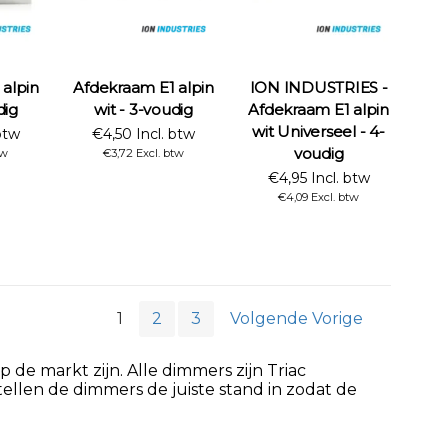
alpin
Afdekraam E1 alpin
ION INDUSTRIES -
dig
wit - 3-voudig
Afdekraam E1 alpin
wit Universeel - 4-
btw
€4,50 Incl. btw
voudig
tw
€3,72 Excl. btw
€4,95 Incl. btw
€4,09 Excl. btw
1
2
3
Volgende Vorige
e markt zijn. Alle dimmers zijn Triac
tellen de dimmers de juiste stand in zodat de