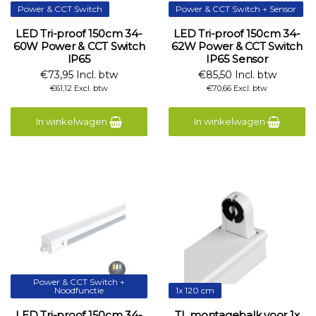
Power & CCT Switch
Power & CCT Switch + Sensor
LED Tri-proof 150cm 34-
LED Tri-proof 150cm 34-
60W Power & CCT Switch
62W Power & CCT Switch
IP65
IP65 Sensor
€73,95 Incl. btw
€85,50 Incl. btw
€61,12 Excl. btw
€70,66 Excl. btw
In winkelwagen
In winkelwagen
Power & CCT Switch +
Noodfunctie
1x 120 cm
LED Tri-proof 150cm 34-
TL montagebalk voor 1x