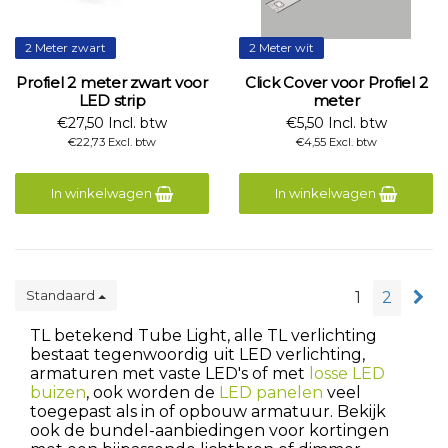
2 Meter zwart
2 Meter wit
Profiel 2 meter zwart voor
Click Cover voor Profiel 2
LED strip
meter
€27,50 Incl. btw
€5,50 Incl. btw
€22,73 Excl. btw
€4,55 Excl. btw
In winkelwagen
In winkelwagen
Standaard
1
2
TL betekend Tube Light, alle TL verlichting
bestaat tegenwoordig uit LED verlichting,
armaturen met vaste LED's of met
losse LED
buizen
, ook worden de
LED panelen
veel
toegepast als in of opbouw armatuur. Bekijk
ook de bundel-aanbiedingen voor kortingen