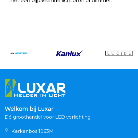
met een bijpassende lichtbron of dimmer.
Welkom bij Luxar
Dé groothandel voor LED verlichting
Kerkenbos 1063M