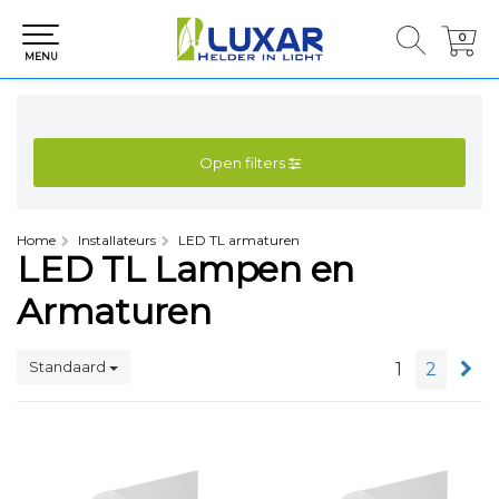
0
0
MENU
Open filters
Home
Installateurs
LED TL armaturen
LED TL Lampen en
Armaturen
Standaard
1
2