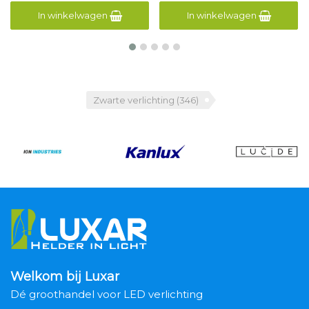
In winkelwagen
In winkelwagen
Zwarte verlichting
(346)
Welkom bij Luxar
Dé groothandel voor LED verlichting