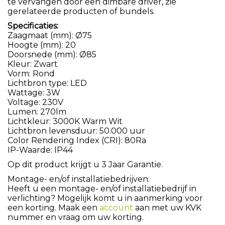
te vervangen door een dimbare driver, zie
gerelateerde producten of bundels.
Specificaties:
Zaagmaat (mm): Ø75
Hoogte (mm): 20
Doorsnede (mm): Ø85
Kleur: Zwart
Vorm: Rond
Lichtbron type: LED
Wattage: 3W
Voltage: 230V
Lumen: 270lm
Lichtkleur: 3000K Warm Wit
Lichtbron levensduur: 50.000 uur
Color Rendering Index (CRI): 80Ra
IP-Waarde: IP44
Op dit product krijgt u 3 Jaar Garantie.
Montage- en/of installatiebedrijven:
Heeft u een montage- en/of installatiebedrijf in
verlichting? Mogelijk komt u in aanmerking voor
een korting. Maak een
account
aan met uw KVK
nummer en vraag om uw korting.