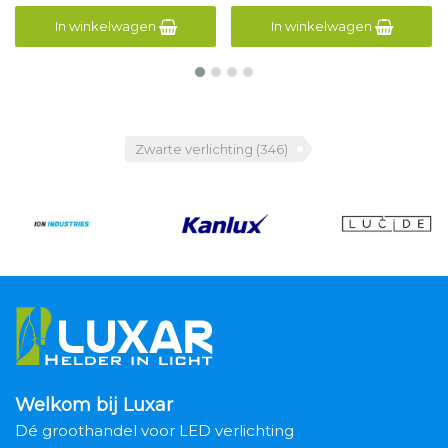
In winkelwagen
In winkelwagen
Zwarte verlichting
(346)
Welkom bij Luxar
Dé groothandel voor LED verlichting