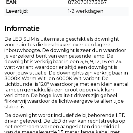
EAN:
8720701273887
Levertijd:
1-2 werkdagen
Informatie
De LED SLIM is uitermate geschikt als downlight
voor ruimtes die beschikken over een lagere
inbouwhoogte. De downlight is zeer dun waardoor
je verzekerd bent van een passende lamp. De
downlight is verkrijgbaar in een 3, 6, 9, 12, 18 en 24
watt-variant waardoor er altijd een downlight is
voor jouw situatie. De downlights zijn verkrijgbaar in
3000K Warm Wit- en 4000K Wit-variant. De
Lichtbundel is 120º waardoor je met een klein aantal
lampen gemakkelijk een groot oppervlak kan
verlichten. De hoge kwaliteit drivers zijn geheel
flikkervrij waardoor de lichtweergave te allen tijde
stabiel is.
De downlight wordt inclusief de bijbehorende LED
driver geleverd. De LED driver kan rechtstreeks op
het netstroom worden aangesloten doormiddel
van de meegeleverde 1.5 meter lange kabel met