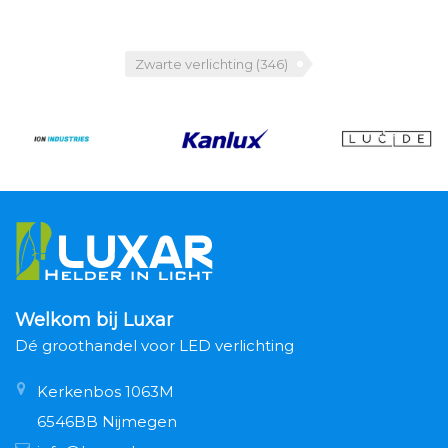
Zwarte verlichting
(346)
Welkom bij Luxar
Dé groothandel voor LED verlichting
Kerkenbos 1063M
6546BB Nijmegen