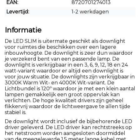
EAN:
8720701274013
Levertijd:
1-2 werkdagen
Informatie
De LED SLIM is uitermate geschikt als downlight
voor ruimtes die beschikken over een lagere
inbouwhoogte. De downlight is zeer dun waardoor
je verzekerd bent van een passende lamp. De
downlight is verkrijgbaar in een 3, 6, 9, 12, 18 en 24
watt-variant waardoor er altijd een downlight is
voor jouw situatie. De downlights zijn verkrijgbaar in
3000K Warm Wit- en 4000K Wit-variant. De
Lichtbundel is 120º waardoor je met een klein aantal
lampen gemakkelijk een groot oppervlak kan
verlichten. De hoge kwaliteit drivers zijn geheel
flikkervrij waardoor de lichtweergave te allen tijde
stabiel is.
De downlight wordt inclusief de bijbehorende LED
driver geleverd. De LED driver kan rechtstreeks op
het netstroom worden aangesloten doormiddel
van de meegeleverde 1.5 meter lange kabel met