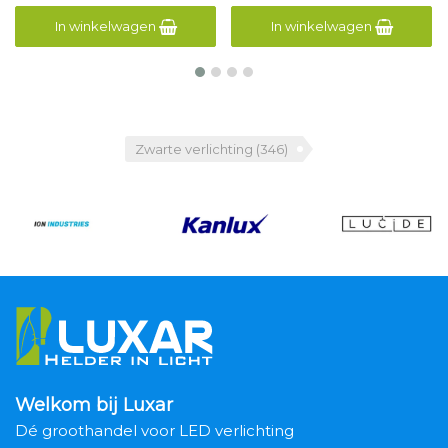
In winkelwagen
In winkelwagen
Zwarte verlichting
(346)
Welkom bij Luxar
Dé groothandel voor LED verlichting