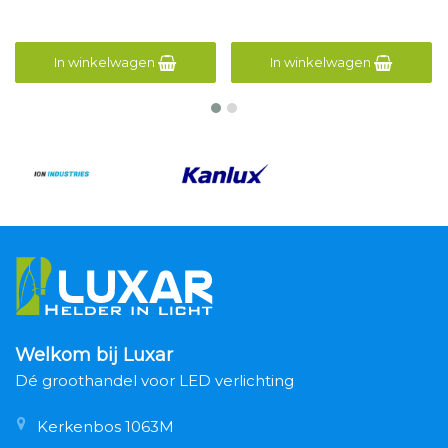
In winkelwagen
In winkelwagen
Welkom bij Luxar
Dé groothandel voor LED verlichting
Kerkenbos 1063M