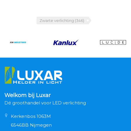
Zwarte verlichting
(346)
Welkom bij Luxar
Dé groothandel voor LED verlichting
Kerkenbos 1063M
6546BB Nijmegen