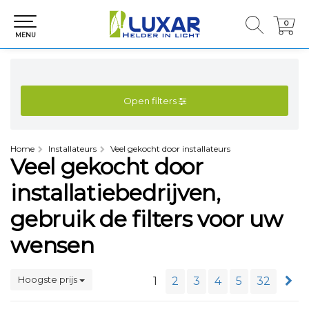
0
0
MENU
Open filters
Home
Installateurs
Veel gekocht door installateurs
Veel gekocht door
installatiebedrijven,
gebruik de filters voor uw
wensen
Hoogste prijs
1
2
3
4
5
32