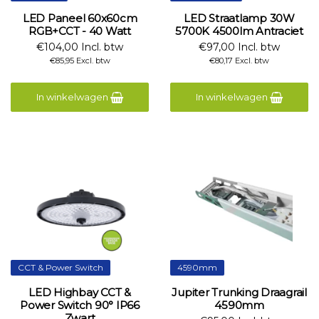
LED Paneel 60x60cm
LED Straatlamp 30W
RGB+CCT - 40 Watt
5700K 4500lm Antraciet
€104,00 Incl. btw
€97,00 Incl. btw
€85,95 Excl. btw
€80,17 Excl. btw
In winkelwagen
In winkelwagen
CCT & Power Switch
4590mm
LED Highbay CCT &
Jupiter Trunking Draagrail
Power Switch 90° IP66
4590mm
Zwart