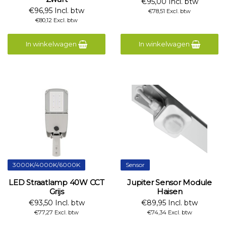
€95,00 Incl. btw
€96,95 Incl. btw
€78,51 Excl. btw
€80,12 Excl. btw
In winkelwagen
In winkelwagen
3000K/4000K/6000K
Sensor
LED Straatlamp 40W CCT
Jupiter Sensor Module
Grijs
Haisen
€93,50 Incl. btw
€89,95 Incl. btw
€77,27 Excl. btw
€74,34 Excl. btw