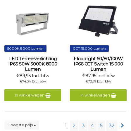
5000K 8000 Lumen
CCT 15.000 Lumen
LED Terreinverlichting
Floodlight 60/80/100W
IP65 50W 5000K 8000
IP66 CCT Switch 15.000
Lumen
Lumen
€89,95 Incl. btw
€87,95 Incl. btw
€74,34 Excl. btw
€72,69 Excl. btw
In winkelwagen
In winkelwagen
Hoogste prijs
1
2
3
4
5
32