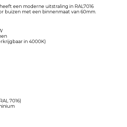
heeft een moderne uitstraling in RAL7016
 voor buizen met een binnenmaat van 60mm.
/W
men
erkrijgbaar in 4000K)
(RAL 7016)
uminium