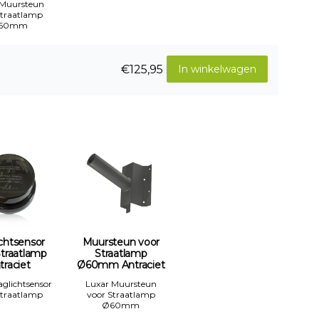
 Muursteun
Straatlamp
60mm
€125,95
In winkelwagen
chtsensor
Muursteun voor
Straatlamp
Straatlamp
traciet
Ø60mm Antraciet
aglichtsensor
Luxar Muursteun
Straatlamp
voor Straatlamp
Ø60mm