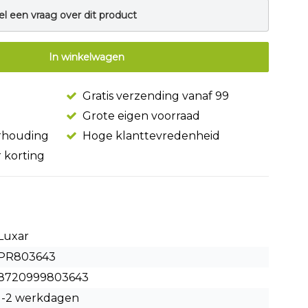
el een vraag over dit product
In winkelwagen
Gratis verzending vanaf 99
Grote eigen voorraad
erhouding
Hoge klanttevredenheid
r korting
Luxar
PR803643
8720999803643
1-2 werkdagen