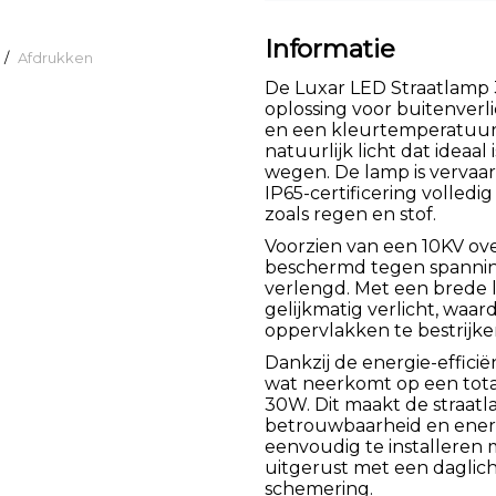
Informatie
/
Afdrukken
De Luxar LED Straatlamp
oplossing voor buitenverl
en een kleurtemperatuur 
natuurlijk licht dat ideaal
wegen. De lamp is vervaar
IP65-certificering volle
zoals regen en stof.
Voorzien van een 10KV ove
beschermd tegen spannin
verlengd. Met een brede 
gelijkmatig verlicht, waa
oppervlakken te bestrijke
Dankzij de energie-effici
wat neerkomt op een tota
30W. Dit maakt de straat
betrouwbaarheid en energi
eenvoudig te installeren
uitgerust met een daglich
schemering.