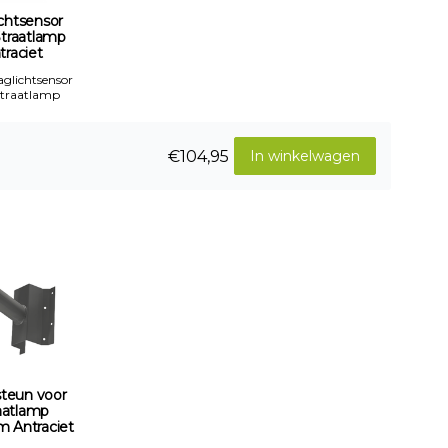
chtsensor
Straatlamp
traciet
aglichtsensor
Straatlamp
€104,95
In winkelwagen
teun voor
aatlamp
Antraciet