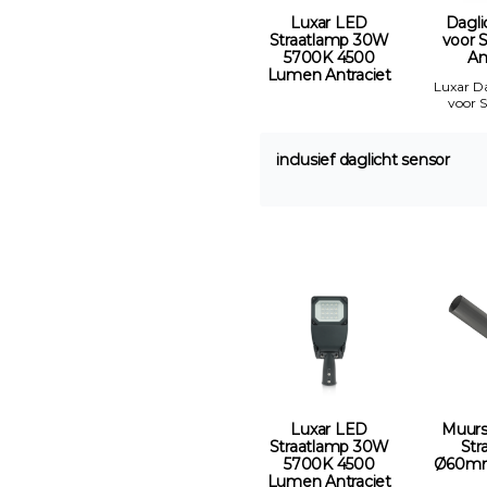
Luxar LED
Dagli
Straatlamp 30W
voor 
5700K 4500
An
Lumen Antraciet
Luxar D
voor 
inclusief daglicht sensor
Luxar LED
Muurs
Straatlamp 30W
Str
5700K 4500
Ø60mm 
Lumen Antraciet