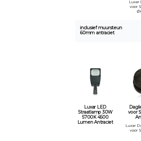
Luxar
voor 
Ø
inclusief muursteun
60mm antraciet
Luxar LED
Dagli
Straatlamp 30W
voor 
5700K 4500
An
Lumen Antraciet
Luxar D
voor 