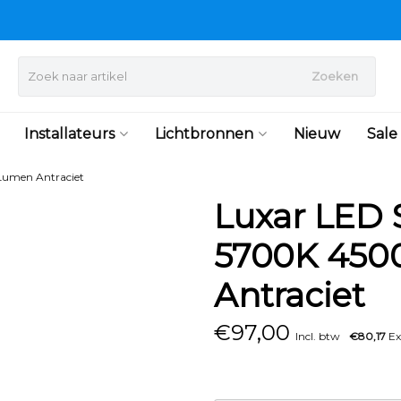
Zoeken
Installateurs
Lichtbronnen
Nieuw
Sale
Lumen Antraciet
Luxar LED 
5700K 450
Antraciet
€
97,00
Incl. btw
€80,17
Ex