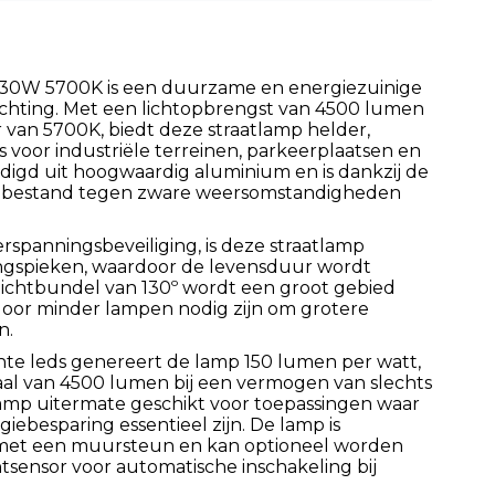
 30W 5700K is een duurzame en energiezuinige
ichting. Met een lichtopbrengst van 4500 lumen
van 5700K, biedt deze straatlamp helder,
 is voor industriële terreinen, parkeerplaatsen en
digd uit hoogwaardig aluminium en is dankzij de
dig bestand tegen zware weersomstandigheden
rspanningsbeveiliging, is deze straatlamp
gspieken, waardoor de levensduur wordt
lichtbundel van 130º wordt een groot gebied
rdoor minder lampen nodig zijn om grotere
n.
ënte leds genereert de lamp 150 lumen per watt,
al van 4500 lumen bij een vermogen van slechts
lamp uitermate geschikt voor toepassingen waar
ebesparing essentieel zijn. De lamp is
 met een muursteun en kan optioneel worden
tsensor voor automatische inschakeling bij