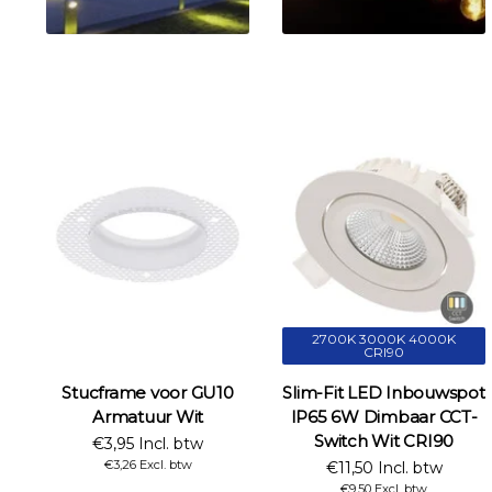
2700K 3000K 4000K
CRI90
Stucframe voor GU10
Slim-Fit LED Inbouwspot
Armatuur Wit
IP65 6W Dimbaar CCT-
Switch Wit CRI90
€3,95 Incl. btw
€3,26 Excl. btw
€11,50 Incl. btw
€9,50 Excl. btw