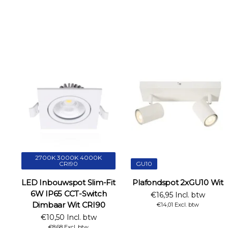
2700K 3000K 4000K
CRI90
GU10
LED Inbouwspot Slim-Fit
Plafondspot 2xGU10 Wit
6W IP65 CCT-Switch
€16,95 Incl. btw
Dimbaar Wit CRI90
€14,01 Excl. btw
€10,50 Incl. btw
€8,68 Excl. btw