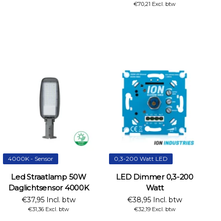
€70,21 Excl. btw
4000K - Sensor
0,3-200 Watt LED
Led Straatlamp 50W
LED Dimmer 0,3-200
Daglichtsensor 4000K
Watt
€37,95 Incl. btw
€38,95 Incl. btw
€31,36 Excl. btw
€32,19 Excl. btw