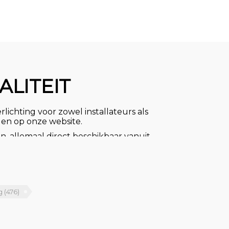
ALITEIT
rlichting voor zowel installateurs als
ggen op onze website.
n, allemaal direct beschikbaar vanuit
n we u de zekerheid van voordelige
gnlampen voor uw woning of bedrijf,
n, plafond- en wandlampen,
ots voor plafonds. Ook zijn we
ng
(476)
 buitenverlichting.
ct met ons op. Ons deskundige team
erlichtingsbehoeften.