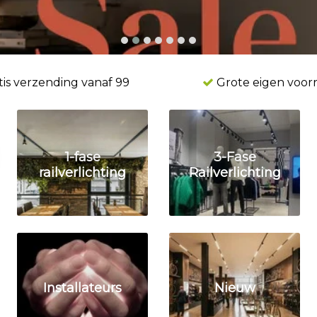
is verzending vanaf 99
Grote eigen voor
1-fase
3-Fase
railverlichting
Railverlichting
Installateurs
Nieuw