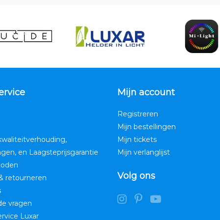
ervice
Mijn account
Registreren
Mijn bestellingen
kwaliteitverhouding,
Mijn tickets
ngen, en Laagsteprijsgarantie
Mijn verlanglijst
hoden
Volg ons
& retourneren
s
de vragen
service Luxar