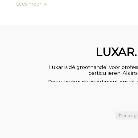
Lees meer
LUXAR.
Luxar is dé groothandel voor professi
particulieren. Als i
Ons uitgebreide assortiment omvat ee
onze eigen voorraad en tegen comp
Of u nu op zoek bent naar function
Luxar heeft het allemaal.
badkamerverlichting, dimbare 
Trending 
gespecialiseerd in
Heeft u behoefte aan projectverli
staat klaar om u te 