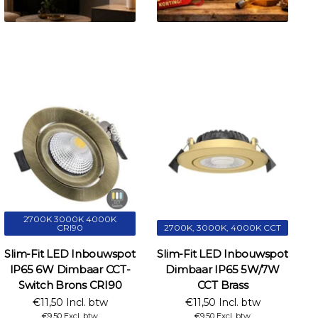
2700K 3000K 4000K
CRI90
2700K, 3000K, 4000K CCT
Slim-Fit LED Inbouwspot
Slim-Fit LED Inbouwspot
IP65 6W Dimbaar CCT-
Dimbaar IP65 5W/7W
Switch Brons CRI90
CCT Brass
€11,50 Incl. btw
€11,50 Incl. btw
€9,50 Excl. btw
€9,50 Excl. btw