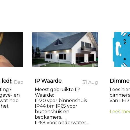
 led!
IP Waarde
Dimmen
12 Dec
31 Aug
hting?
Meest gebruikte IP
Lees hier
gave- en
Waarde:
dimmers
wat heb
IP20 voor binnenshuis.
van LED v
 het
IP44 t/m IP65 voor
buitenshuis en
Lees me
badkamers.
IP68 voor onderwater....