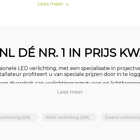
Lees meer
NL DÉ NR. 1 IN PRIJS KW
onele LED verlichting, met een specialisatie in projectve
nstallateur profiteert u van speciale prijzen door in te lo
n diversiteit aan verlichtingsarmaturen en lichtbronne
etitieve prijzen. Met onze laagste prijsgarantie biede
Lees meer
aanschaf van verlichtingsproducten.
ele basisverlichting of naar prachtig vormgegeven desi
 Ontdek onze hoogwaardige LED verlichting, hanglampe
LED lampen, en een uitgebreid assortiment aan inbouwsp
verlichting
(519)
Witte verlichting
(269)
Zwarte verlichti
 winkelverlichting, railverlichting, kantoorverlichting en
chting of een professioneel lichtplan? Neem dan conta
adviseren bij het maken van de juiste keuze voor al uw v