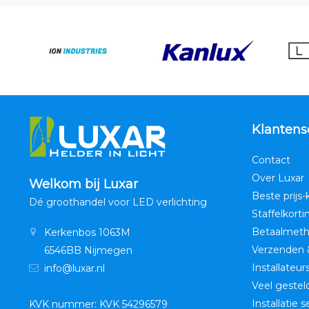
Klantens
Contact
Over Luxar
Welkom bij Luxar
Beste prijs-
Dé groothandel voor LED verlichting
Staffelkorti
Betaalmet
Kerkenbos 1063M
Verzenden 
6546BB Nijmegen
Installateur
info@luxar.nl
Veel gestel
Installatie 
KVK nummer: KVK 54296579