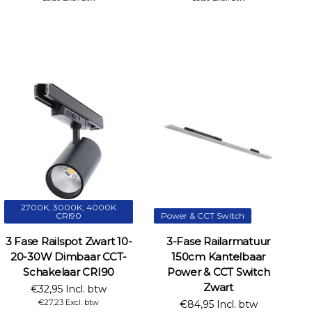
2700K, 3000K, 4000K
CRI90
Power & CCT Switch
3 Fase Railspot Zwart 10-
3-Fase Railarmatuur
20-30W Dimbaar CCT-
150cm Kantelbaar
Schakelaar CRI90
Power & CCT Switch
Zwart
€32,95 Incl. btw
€27,23 Excl. btw
€84,95 Incl. btw