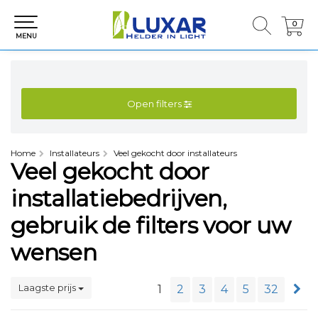
0
0
MENU
Open filters
Home
Installateurs
Veel gekocht door installateurs
Veel gekocht door
installatiebedrijven,
gebruik de filters voor uw
wensen
Laagste prijs
1
2
3
4
5
32