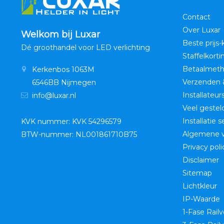
Contact
Over Luxar
Welkom bij Luxar
Beste prijs-
Dé groothandel voor LED verlichting
Staffelkorti
Betaalmet
Kerkenbos 1063M
Verzenden 
6546BB Nijmegen
Installateur
info@luxar.nl
Veel gestel
Installatie 
KVK nummer: KVK 54296579
Algemene 
BTW-nummer: NL001861710B75
Privacy poli
Disclaimer
Sitemap
Lichtkleur
IP-Waarde
1-Fase Railv