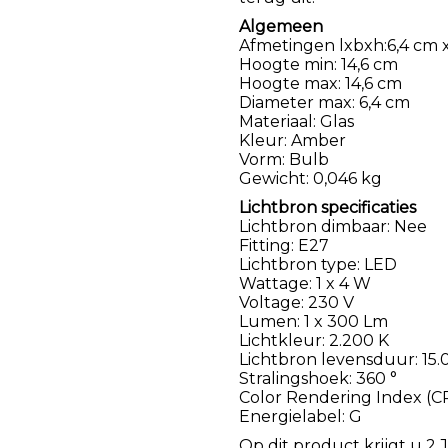
Algemeen
Afmetingen lxbxh:6,4 cm x
Hoogte min: 14,6 cm
Hoogte max: 14,6 cm
Diameter max: 6,4 cm
Materiaal: Glas
Kleur: Amber
Vorm: Bulb
Gewicht: 0,046 kg
Lichtbron specificaties
Lichtbron dimbaar: Nee
Fitting: E27
Lichtbron type: LED
Wattage: 1 x 4 W
Voltage: 230 V
Lumen: 1 x 300 Lm
Lichtkleur: 2.200 K
Lichtbron levensduur: 15
Stralingshoek: 360 °
Color Rendering Index (CR
Energielabel: G
Op dit product krijgt u 2 J