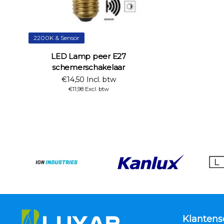
2200K & Sensor
LED Lamp peer E27
schemerschakelaar
€14,50 Incl. btw
€11,98 Excl. btw
Klantens