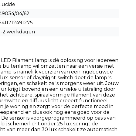
Lucide
49034/04/62
5411212491275
1-2 werkdagen
 LED Filament lamp is dé oplossing voor iedereen
de buitenlamp wil omzetten naar een versie met
 lamp is namelijk voorzien van een ingebouwde
ux-sensor of day/night-switch doet de lamp 's
ingen, en schakelt ze 's morgens weer uit. Jouw
r krijgt bovendien een unieke uitstraling door
het zichtbare, spiraalvormige filament van deze
armwitte en diffuus licht creëert functioneel
an je woning en zorgt voor de perfecte mood in
iebesparend en dus ook nog eens goed voor de
u! De sensor is voorgeprogrammeerd op basis van
 bij schemerlicht onder 25 lux springt de
licht van meer dan 30 lux schakelt ze automatisch