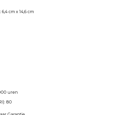
 6,4 cm x 14,6 cm
.000 uren
I): 80
aar Garantie.