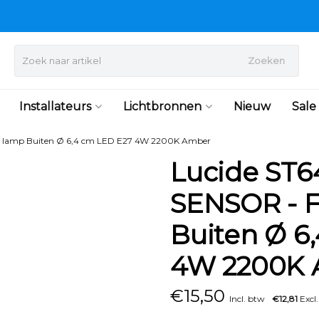
Zoeken
Installateurs
Lichtbronnen
Nieuw
Sale
t lamp Buiten Ø 6,4 cm LED E27 4W 2200K Amber
Lucide ST
SENSOR - F
Buiten Ø 6
4W 2200K
€
15,50
Incl. btw
€12,81
Excl