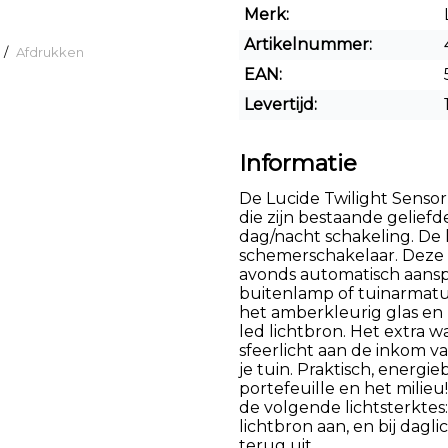
Merk:
Artikelnummer:
/
Afdrukken
EAN:
Levertijd:
Informatie
De Lucide Twilight Sensor
die zijn bestaande gelief
dag/nacht schakeling. De
schemerschakelaar. Deze l
avonds automatisch aanspr
buitenlamp of tuinarmatuu
het amberkleurig glas en 
led lichtbron. Het extra w
sfeerlicht aan de inkom v
je tuin. Praktisch, energ
portefeuille en het milie
de volgende lichtsterktes:
lichtbron aan, en bij dag
terug uit.