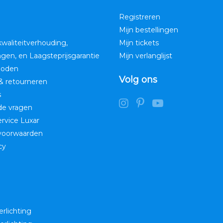
Registreren
Mijn bestellingen
kwaliteitverhouding,
Mijn tickets
ngen, en Laagsteprijsgarantie
Mijn verlanglijst
hoden
Volg ons
& retourneren
s
de vragen
service Luxar
voorwaarden
cy
erlichting