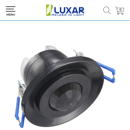
0
0
MENU