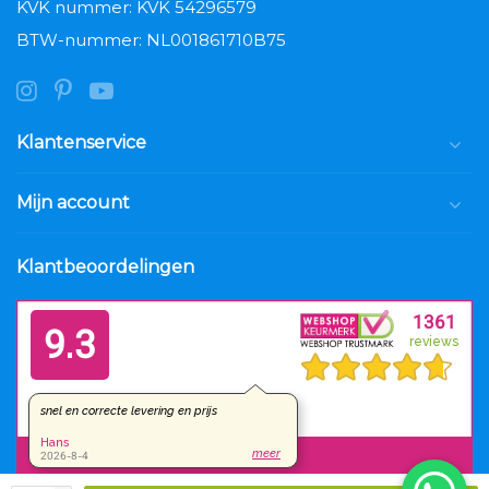
KVK nummer: KVK 54296579
BTW-nummer: NL001861710B75
Klantenservice
Mijn account
Klantbeoordelingen