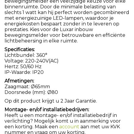
bewegingsmelder een veelzijdige keuze voor elke
binnenruimte. Door de minimale belasting van
slechts 1 watt kan hij perfect worden gecombineerd
met energiezuinige LED-lampen, waardoor je
energiekosten bespaart zonder in te leveren op
prestaties. Kies voor de Luxar inbouw
bewegingsmelder voor betrouwbare en efficiënte
lichtbeheersing in elke ruimte.
Specificaties:
Lichtbundel: 360°
Voltage: 220-240V(AC)
Hertz: 50/60 Hz
IP-Waarde: IP20
Afmetingen:
Zaagmaat: Ø65mm
Doorsnede (mm): Ø80
Op dit product krijgt u 2 Jaar Garantie.
Montage- en/of installatiebedrijven:
Heeft u een montage- en/of installatiebedrijf in
verlichting? Mogelijk komt u in aanmerking voor
een korting. Maak een
account
aan met uw KVK
nummer en vraag om uw korting.