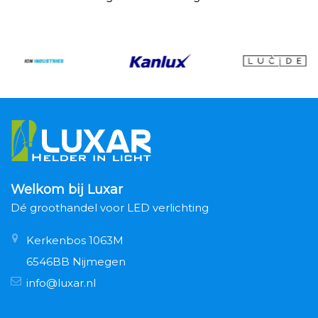
Welkom bij Luxar
Dé groothandel voor LED verlichting
Kerkenbos 1063M
6546BB Nijmegen
info@luxar.nl