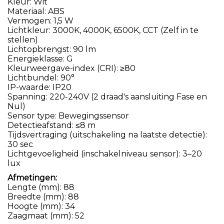
Kleur: Wit
Materiaal: ABS
Vermogen: 1,5 W
Lichtkleur: 3000K, 4000K, 6500K, CCT (Zelf in te
stellen)
Lichtopbrengst: 90 lm
Energieklasse: G
Kleurweergave-index (CRI): ≥80
Lichtbundel: 90°
IP-waarde: IP20
Spanning: 220-240V (2 draad's aansluiting Fase en
Nul)
Sensor type: Bewegingssensor
Detectieafstand: ≤8 m
Tijdsvertraging (uitschakeling na laatste detectie):
30 sec
Lichtgevoeligheid (inschakelniveau sensor): 3–20
lux
Afmetingen:
Lengte (mm): 88
Breedte (mm): 88
Hoogte (mm): 34
Zaagmaat (mm): 52