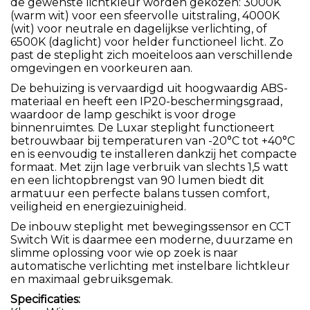
de gewenste lichtkleur worden gekozen: 3000K
(warm wit) voor een sfeervolle uitstraling, 4000K
(wit) voor neutrale en dagelijkse verlichting, of
6500K (daglicht) voor helder functioneel licht. Zo
past de steplight zich moeiteloos aan verschillende
omgevingen en voorkeuren aan.
De behuizing is vervaardigd uit hoogwaardig ABS-
materiaal en heeft een IP20-beschermingsgraad,
waardoor de lamp geschikt is voor droge
binnenruimtes. De Luxar steplight functioneert
betrouwbaar bij temperaturen van -20°C tot +40°C
en is eenvoudig te installeren dankzij het compacte
formaat. Met zijn lage verbruik van slechts 1,5 watt
en een lichtopbrengst van 90 lumen biedt dit
armatuur een perfecte balans tussen comfort,
veiligheid en energiezuinigheid.
De inbouw steplight met bewegingssensor en CCT
Switch Wit is daarmee een moderne, duurzame en
slimme oplossing voor wie op zoek is naar
automatische verlichting met instelbare lichtkleur
en maximaal gebruiksgemak.
Specificaties: