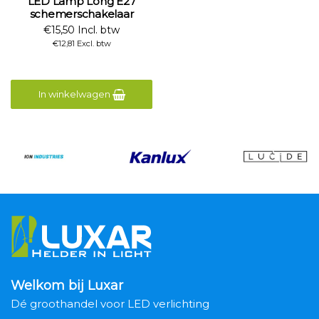
LED Lamp Long E27
schemerschakelaar
€15,50 Incl. btw
€12,81 Excl. btw
In winkelwagen
Welkom bij Luxar
Dé groothandel voor LED verlichting