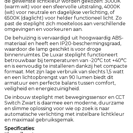
de gewenste lichtkleur worden gekozen: 3000K
(warm wit) voor een sfeervolle uitstraling, 4000K
(wit) voor neutrale en dagelijkse verlichting, of
6500K (daglicht) voor helder functioneel licht. Zo
past de steplight zich moeiteloos aan verschillende
omgevingen en voorkeuren aan.
De behuizing is vervaardigd uit hoogwaardig ABS-
materiaal en heeft een IP20-beschermingsgraad,
waardoor de lamp geschikt is voor droge
binnenruimtes. De Luxar steplight functioneert
betrouwbaar bij temperaturen van -20°C tot +40°C
en is eenvoudig te installeren dankzij het compacte
formaat. Met zijn lage verbruik van slechts 1,5 watt
en een lichtopbrengst van 90 lumen biedt dit
armatuur een perfecte balans tussen comfort,
veiligheid en energiezuinigheid.
De inbouw steplight met bewegingssensor en CCT
Switch Zwart is daarmee een moderne, duurzame
en slimme oplossing voor wie op zoek is naar
automatische verlichting met instelbare lichtkleur
en maximaal gebruiksgemak.
Specificaties: