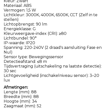
Kleur: Zwart
Materiaal: ABS
Vermogen: 1,5 W
Lichtkleur: 3000K, 4000K, 6500K, CCT (Zelf in te
stellen)
Lichtopbrengst: 90 lm
Energieklasse: G
Kleurweergave-index (CRI): ≥80
Lichtbundel: 90°
IP-waarde: IP20
Spanning: 220-240V (2 draad's aansluiting Fase en
Nul)
Sensor type: Bewegingssensor
Detectieafstand: ≤8 m
Tijdsvertraging (uitschakeling na laatste detectie):
30 sec
Lichtgevoeligheid (inschakelniveau sensor): 3–20
lux
Afmetingen:
Lengte (mm): 88
Breedte (mm): 88
Hoogte (mm): 34
Zaagmaat (mm): 52