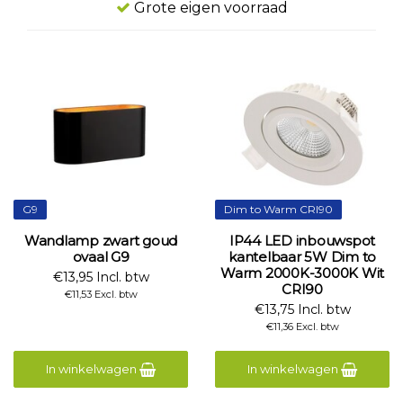
Grote eigen voorraad
G9
Dim to Warm CRI90
Wandlamp zwart goud
IP44 LED inbouwspot
ovaal G9
kantelbaar 5W Dim to
Warm 2000K-3000K Wit
€13,95 Incl. btw
CRI90
€11,53 Excl. btw
€13,75 Incl. btw
€11,36 Excl. btw
In winkelwagen
In winkelwagen