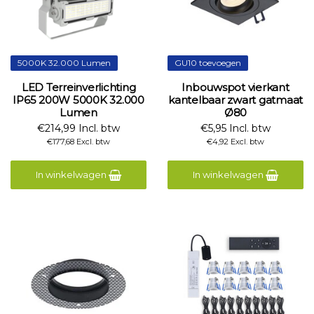
5000K 32.000 Lumen
GU10 toevoegen
LED Terreinverlichting
Inbouwspot vierkant
IP65 200W 5000K 32.000
kantelbaar zwart gatmaat
Lumen
Ø80
€214,99 Incl. btw
€5,95 Incl. btw
€177,68 Excl. btw
€4,92 Excl. btw
In winkelwagen
In winkelwagen