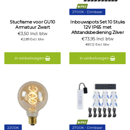
2700K - Dimbaar
Stucframe voor GU10
Inbouwspots Set 10 Stuks
Armatuur Zwart
12V IP65 met
Afstandsbediening Zilver
€3,50 Incl. btw
€73,95 Incl. btw
€2,89 Excl. btw
€61,12 Excl. btw
In winkelwagen
In winkelwagen
2200K
2700K - Dimbaar