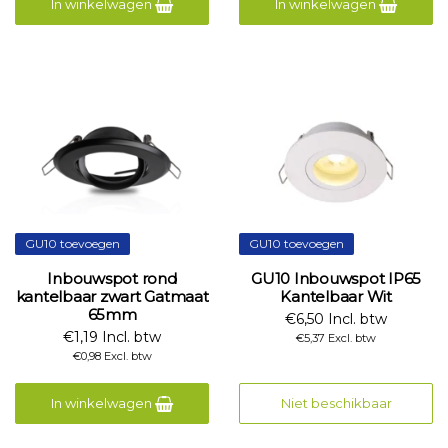
In winkelwagen
In winkelwagen
GU10 toevoegen
GU10 toevoegen
Inbouwspot rond
GU10 Inbouwspot IP65
kantelbaar zwart Gatmaat
Kantelbaar Wit
65mm
€6,50 Incl. btw
€1,19 Incl. btw
€5,37 Excl. btw
€0,98 Excl. btw
In winkelwagen
Niet beschikbaar