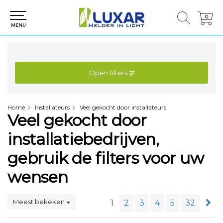
0
0
MENU
Open filters
Home
Installateurs
Veel gekocht door installateurs
Veel gekocht door
installatiebedrijven,
gebruik de filters voor uw
wensen
Meest bekeken
1
2
3
4
5
32