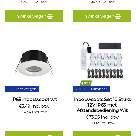
€33,02 Excl. btw
€16,49 Excl. btw
In winkelwagen
In winkelwagen
GU10 toevoegen
2700K - Dimbaar
IP65 inbouwspot wit
Inbouwspots Set 10 Stuks
12V IP65 met
€5,49 Incl. btw
Afstandsbediening Wit
€4,54 Excl. btw
€73,95 Incl. btw
€61,12 Excl. btw