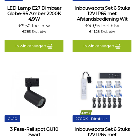
LED Lamp E27 Dimbaar
Inbouwspots Set 6 Stuks
Globe-95 Amber 2200K
12V IP65 met
4,9W
Afstandsbediening Wit
€9,50 Incl. btw
€49,95 Incl. btw
€7,85 Excl. btw
€41,28 Excl. btw
In winkelwagen
In winkelwagen
GU10
2700K - Dimbaar
3 Fase-Rail spot GU10
Inbouwspots Set 6 Stuks
zwart
12V IP65 met