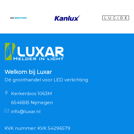
Welkom bij Luxar
Dé groothandel voor LED verlichting
Kerkenbos 1063M
6546BB Nijmegen
info@luxar.nl
KVK nummer: KVK 54296579