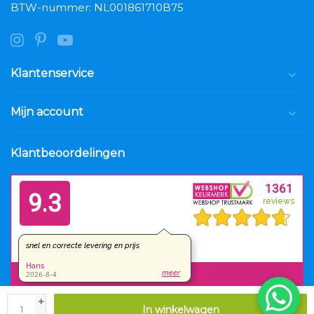
BTW-nummer: NL001861710B75
Klantenservice
Mijn account
Klantbeoordelingen
+
In winkelwagen