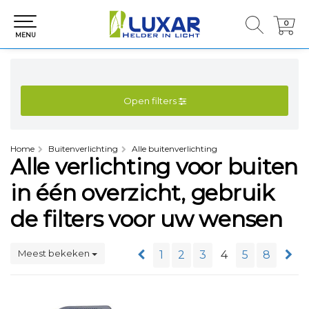
0
0
MENU
Open filters
Home
Buitenverlichting
Alle buitenverlichting
Alle verlichting voor buiten
in één overzicht, gebruik
de filters voor uw wensen
Meest bekeken
1
2
3
4
5
8