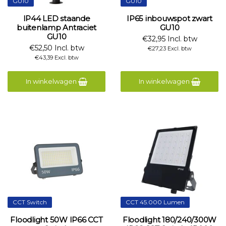
GU10
GU10
IP44 LED staande
IP65 inbouwspot zwart
buitenlamp Antraciet
GU10
GU10
€32,95 Incl. btw
€52,50 Incl. btw
€27,23 Excl. btw
€43,39 Excl. btw
In winkelwagen
In winkelwagen
CCT Switch
CCT 45.000 Lumen
Floodlight 50W IP66 CCT
Floodlight 180/240/300W