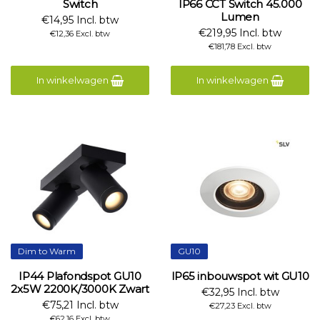
Switch
IP66 CCT Switch 45.000
Lumen
€14,95 Incl. btw
€219,95 Incl. btw
€12,36 Excl. btw
€181,78 Excl. btw
In winkelwagen
In winkelwagen
Dim to Warm
GU10
IP44 Plafondspot GU10
IP65 inbouwspot wit GU10
2x5W 2200K/3000K Zwart
€32,95 Incl. btw
€75,21 Incl. btw
€27,23 Excl. btw
€62,16 Excl. btw