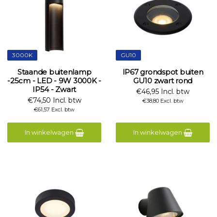
3000K
GU10
Staande buitenlamp
IP67 grondspot buiten
-25cm - LED - 9W 3000K -
GU10 zwart rond
IP54 - Zwart
€46,95 Incl. btw
€74,50 Incl. btw
€38,80 Excl. btw
€61,57 Excl. btw
In winkelwagen
In winkelwagen