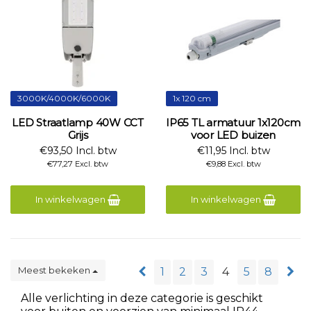
3000K/4000K/6000K
1x 120 cm
LED Straatlamp 40W CCT
IP65 TL armatuur 1x120cm
Grijs
voor LED buizen
€93,50 Incl. btw
€11,95 Incl. btw
€77,27 Excl. btw
€9,88 Excl. btw
In winkelwagen
In winkelwagen
Meest bekeken
1
2
3
4
5
8
Alle verlichting in deze categorie is geschikt