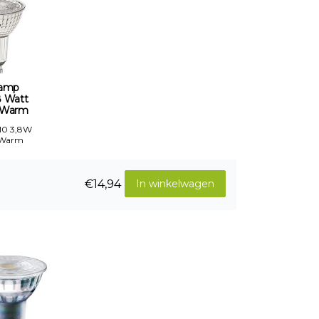
amp
8 Watt
_Warm
10 3,8W
-Warm
€14,94
In winkelwagen