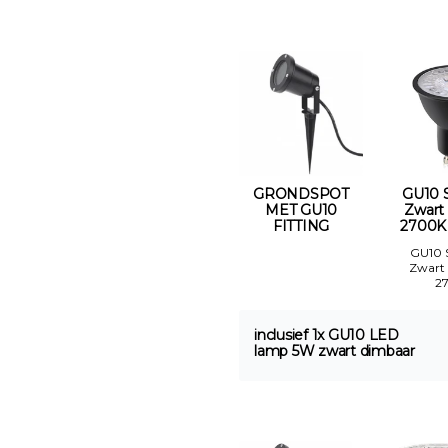
GRONDSPOT
GU10 
MET GU10
Zwart
FITTING
2700K
GU10 
Zwart
2
inclusief 1x GU10 LED
lamp 5W zwart dimbaar