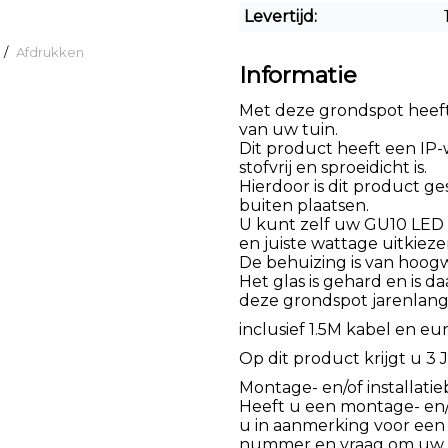
Levertijd:
/
Afdrukken
Informatie
Met deze grondspot heeft
van uw tuin.
Dit product heeft een IP-
stofvrij en sproeidicht is.
Hierdoor is dit product g
buiten plaatsen.
U kunt zelf uw GU10 LED s
en juiste wattage uitkiezen
De behuizing is van hoog
Het glas is gehard en is d
deze grondspot jarenlang
inclusief 1.5M kabel en eu
Op dit product krijgt u 3 J
Montage- en/of installatie
Heeft u een montage- en/of
u in aanmerking voor een
nummer en vraag om uw k