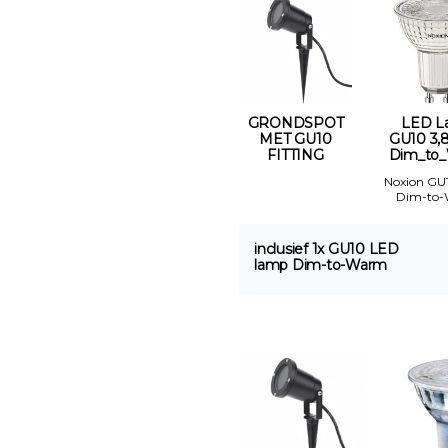
GRONDSPOT
LED L
MET GU10
GU10 3,
FITTING
Dim_to
Noxion GU
Dim-to
inclusief 1x GU10 LED
lamp Dim-to-Warm