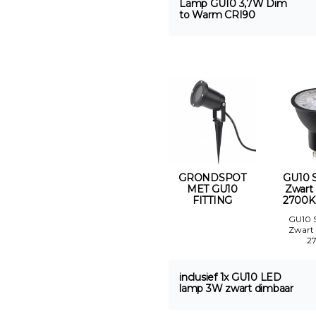
Lamp GU10 3,7W Dim
to Warm CRI90
GRONDSPOT
GU10 
MET GU10
Zwart
FITTING
2700K
GU10 
Zwart
2
inclusief 1x GU10 LED
lamp 3W zwart dimbaar