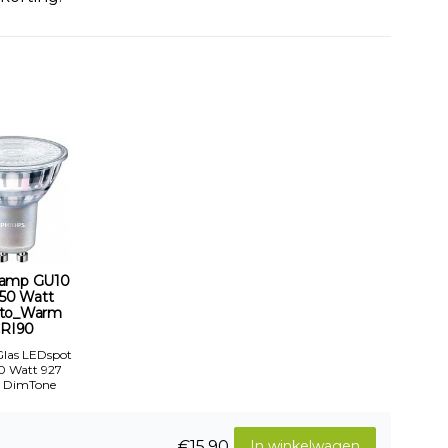
amp GU10
-50 Watt
to_Warm
RI90
 Glas LEDspot
50 Watt 927
 DimTone
€15,90
In winkelwagen