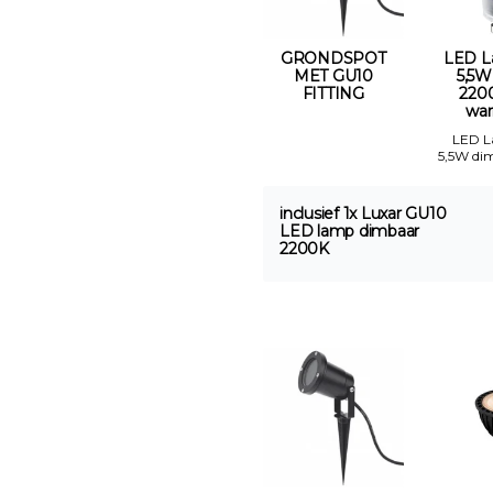
GRONDSPOT
LED L
MET GU10
5,5W
FITTING
2200
war
LED 
5,5W di
inclusief 1x Luxar GU10
LED lamp dimbaar
2200K