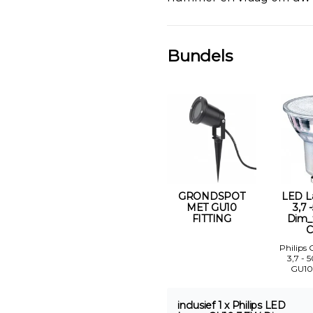
Bundels
GRONDSPOT
LED L
MET GU10
3,7 
FITTING
Dim_
C
Philips
3,7 - 
GU10
inclusief 1 x Philips LED