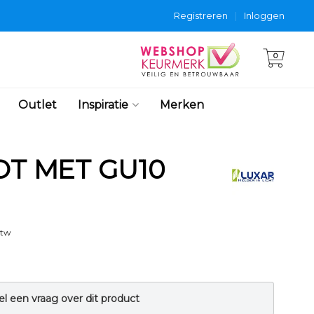
Registreren
|
Inloggen
0
Outlet
Inspiratie
Merken
T MET GU10
btw
el een vraag over dit product