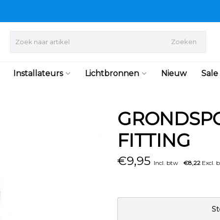
Zoeken
Installateurs
Lichtbronnen
Nieuw
Sale
GRONDSPO
FITTING
€
9,95
Incl. btw
€8,22
Excl. 
St