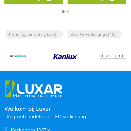
Trending verlichting
(373)
Zwarte verlichting
(346)
Welkom bij Luxar
Dé groothandel voor LED verlichting
Kerkenbos 1063M