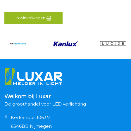
In winkelwagen
Welkom bij Luxar
Dé groothandel voor LED verlichting
Kerkenbos 1063M
6546BB Nijmegen