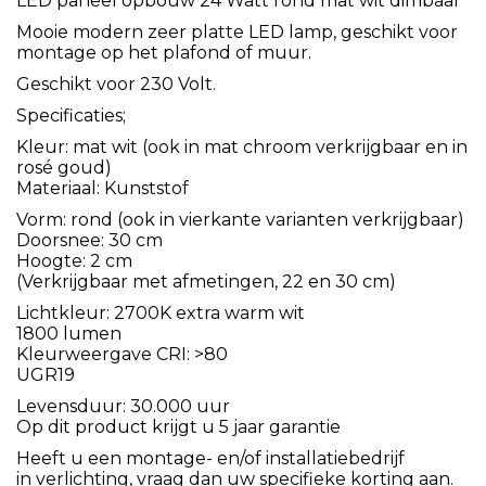
LED paneel opbouw 24 Watt rond mat wit dimbaar
Mooie modern zeer platte LED lamp, geschikt voor
montage op het plafond of muur.
Geschikt voor 230 Volt.
Specificaties;
Kleur: mat wit (ook in mat chroom verkrijgbaar en in
rosé goud)
Materiaal: Kunststof
Vorm: rond (ook in vierkante varianten verkrijgbaar)
Doorsnee: 30 cm
Hoogte: 2 cm
(Verkrijgbaar met afmetingen, 22 en 30 cm)
Lichtkleur: 2700K extra warm wit
1800 lumen
Kleurweergave CRI: >80
UGR19
Levensduur: 30.000 uur
Op dit product krijgt u 5 jaar garantie
Heeft u een montage- en/of installatiebedrijf
in verlichting, vraag dan uw specifieke korting aan.